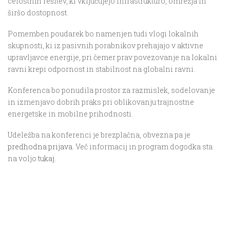
celostnih rešitev, ki vključujejo infrastrukturo, omrežja in
širšo dostopnost.
Pomemben poudarek bo namenjen tudi vlogi lokalnih
skupnosti, ki iz pasivnih porabnikov prehajajo v aktivne
upravljavce energije, pri čemer prav povezovanje na lokalni
ravni krepi odpornost in stabilnost na globalni ravni.
Konferenca bo ponudila prostor za razmislek, sodelovanje
in izmenjavo dobrih praks pri oblikovanju trajnostne
energetske in mobilne prihodnosti.
Udeležba na konferenci je brezplačna, obvezna pa je
predhodna prijava
. Več informacij in program dogodka sta
na voljo
tukaj
.