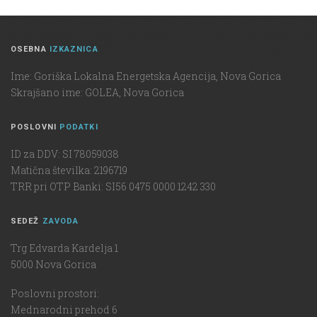
OSEBNA
IZKAZNICA
Ime: Goriška Lokalna Energetska Agencija, Nova Gorica
Skrajšano ime: GOLEA, Nova Gorica
POSLOVNI
PODATKI
ID za DDV: SI 78059038
Matična številka: 2196719
TRR pri OTP Banki: SI56 0475 0000 1242 330
SEDEŽ
ZAVODA
Trg Edvarda Kardelja 1
5000 Nova Gorica
Poslovni prostori:
Mednarodni prehod 6