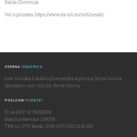
Italija-Slovenija.
Več o projektu: https://www.ita-slo.eu/sl/h2ready
OSEBNA
IZKAZNICA
Ime: Goriška Lokalna Energetska Agencija, Nova Gorica
Skrajšano ime: GOLEA, Nova Gorica
POSLOVNI
PODATKI
ID za DDV: SI 78059038
Matična številka: 2196719
TRR pri OTP Banki: SI56 0475 0000 1242 330