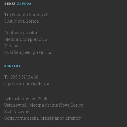
SEDEŽ
ZAVODA
Trg Edvarda Kardelja 1
5000 Nova Gorica
Poslovni prostori:
Mednarodni prehod 6
Vrtojba
5290 Šempeter pri Gorici
KONTAKT
T: +386 5 393 24 60
e-pošta: info(at)golea.si
Leto ustanovitve: 2006
Ustanovitelj: Mestna občina Nova Gorica
Status: zavod
Odgovorna oseba: Matej Pahor, direktor