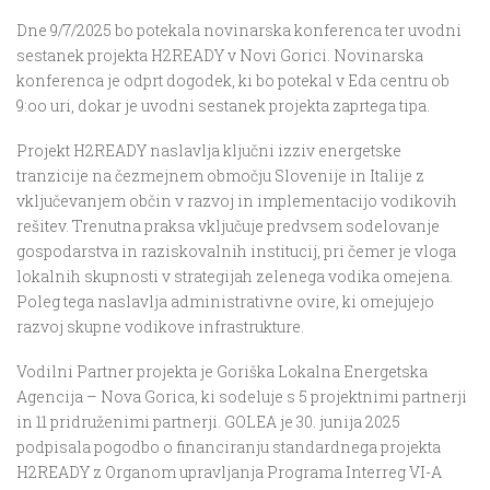
Dne 9/7/2025 bo potekala novinarska konferenca ter uvodni
sestanek projekta H2READY v Novi Gorici. Novinarska
konferenca je odprt dogodek, ki bo potekal v Eda centru ob
9:oo uri, dokar je uvodni sestanek projekta zaprtega tipa.
Projekt H2READY naslavlja ključni izziv energetske
tranzicije na čezmejnem območju Slovenije in Italije z
vključevanjem občin v razvoj in implementacijo vodikovih
rešitev. Trenutna praksa vključuje predvsem sodelovanje
gospodarstva in raziskovalnih institucij, pri čemer je vloga
lokalnih skupnosti v strategijah zelenega vodika omejena.
Poleg tega naslavlja administrativne ovire, ki omejujejo
razvoj skupne vodikove infrastrukture.
Vodilni Partner projekta je Goriška Lokalna Energetska
Agencija – Nova Gorica, ki sodeluje s 5 projektnimi partnerji
in 11 pridruženimi partnerji. GOLEA je 30. junija 2025
podpisala pogodbo o financiranju standardnega projekta
H2READY z Organom upravljanja Programa Interreg VI-A