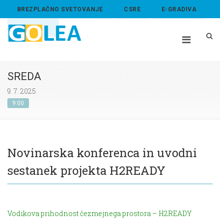
BREZPLAČNO SVETOVANJE
CSRE
E-GRADIVA
ABOUT US
SREDA
9. 7. 2025
9:00
Novinarska konferenca in uvodni
sestanek projekta H2READY
Vodikova prihodnost čezmejnega prostora – H2READY