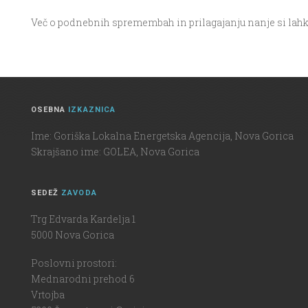
Več o podnebnih spremembah in prilagajanju nanje si lah
OSEBNA
IZKAZNICA
Ime: Goriška Lokalna Energetska Agencija, Nova Gorica
Skrajšano ime: GOLEA, Nova Gorica
SEDEŽ
ZAVODA
Trg Edvarda Kardelja 1
5000 Nova Gorica
Poslovni prostori:
Mednarodni prehod 6
Vrtojba