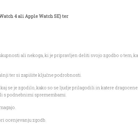
Watch 4 ali
Apple Watch SE)
ter
kupnosti ali nekoga, ki je pripravljen deliti svojo zgodbo o tem, k
ji ter si zapišite ključne podrobnosti.
kaj se je zgodilo, kako so se ljudje prilagodili in katere dragocene
očali s podnebnimi spremembami.
zmagajo.
pri ocenjevanju zgodb.