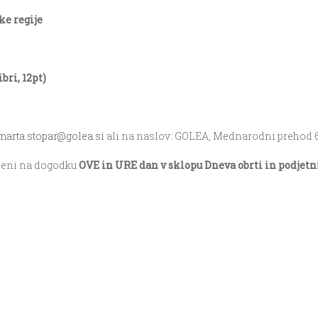
ke regije
bri, 12pt)
marta.stopar@golea.si
ali na naslov: GOLEA, Mednarodni prehod 6
jeni na dogodku
OVE in URE dan v sklopu Dneva obrti in podjetn