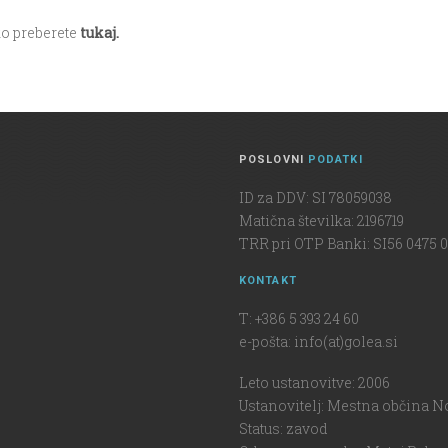
ko preberete
tukaj.
POSLOVNI
PODATKI
ID za DDV: SI 78059038
Matična številka: 2196719
TRR pri OTP Banki: SI56 0475 0
KONTAKT
T: +386 5 393 24 60
e-pošta: info(at)golea.si
Leto ustanovitve: 2006
Ustanovitelj: Mestna občina N
Status: zavod