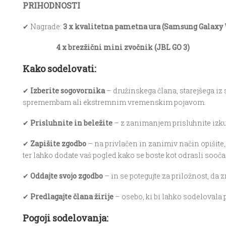
PRIHODNOSTI
✔ Nagrade:
3 x kvalitetna pametna ura (Samsung Galaxy 
4 x brezžični mini zvočnik (JBL GO 3)
Kako sodelovati:
✔
Izberite sogovornika
– družinskega člana, starejšega iz s
spremembam ali ekstremnim vremenskim pojavom.
✔
Prisluhnite in beležite
– z zanimanjem prisluhnite izkušn
✔
Zapišite zgodbo
– na privlačen in zanimiv način opišite, 
ter lahko dodate vaš pogled kako se boste kot odrasli so
✔
Oddajte svojo zgodbo
– in se potegujte za priložnost, da 
✔
Predlagajte člana žirije
– osebo, ki bi lahko sodelovala 
Pogoji sodelovanja: