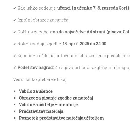
✔ Kdo lahko sodeluje:
učenci in učenke 7.-9. razreda Goriš
✔ Izpolni obrazec za natečaj
✔ Dolžina zgodbe:
ena do največ dve A4 strani (pisava: Cali
✔ Rok za oddajo zgodbe:
18. april 2025 do 24:00
.
✔ Zgodbe zapišite na priloženem obrazcu ter jo pošljite na
✔
Podelitev nagrad:
Zmagovalci bodo razglašeni in nagra
Več si lahko preberete tukaj:
Vabilo za učence
Obrazec za pisanje zgodbe za natečaj
Vabilo za učitelje – mentorje
Predstavitev natečaja
Posnetek predstavitve natečaja učiteljem