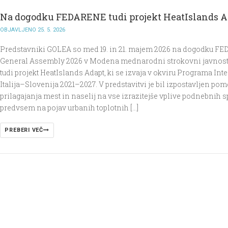
Na dogodku FEDARENE tudi projekt HeatIslands A
OBJAVLJENO 25. 5. 2026
Predstavniki GOLEA so med 19. in 21. majem 2026 na dogodku F
General Assembly 2026 v Modena mednarodni strokovni javnosti
tudi projekt HeatIslands Adapt, ki se izvaja v okviru Programa Int
Italija–Slovenija 2021–2027. V predstavitvi je bil izpostavljen po
prilagajanja mest in naselij na vse izrazitejše vplive podnebnih
predvsem na pojav urbanih toplotnih […]
PREBERI VEČ