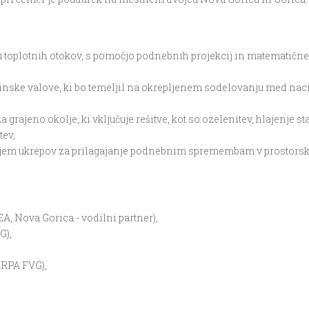
u toplotnih otokov, s pomočjo podnebnih projekcij in matematičn
činske valove, ki bo temeljil na okrepljenem sodelovanju med na
 grajeno okolje, ki vključuje rešitve, kot so ozelenitev, hlajenje st
tev,
anjem ukrepov za prilagajanje podnebnim spremembam v prostorsk
, Nova Gorica - vodilni partner),
G),
(ARPA FVG),