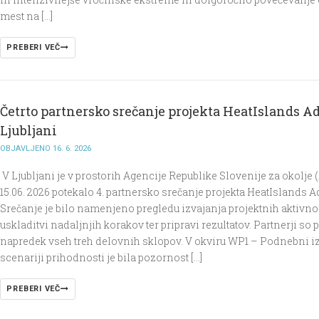
mest na […]
PREBERI VEČ
Četrto partnersko srečanje projekta HeatIslands A
Ljubljani
OBJAVLJENO 16. 6. 2026
V Ljubljani je v prostorih Agencije Republike Slovenije za okolje
15.06. 2026 potekalo 4. partnersko srečanje projekta HeatIslands A
Srečanje je bilo namenjeno pregledu izvajanja projektnih aktivnos
uskladitvi nadaljnjih korakov ter pripravi rezultatov. Partnerji so 
napredek vseh treh delovnih sklopov. V okviru WP1 – Podnebni iz
scenariji prihodnosti je bila pozornost […]
PREBERI VEČ