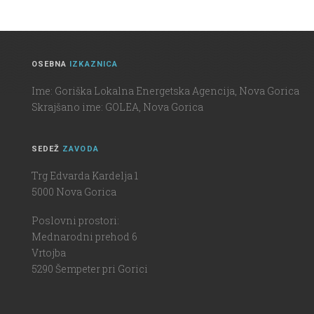
OSEBNA
IZKAZNICA
Ime: Goriška Lokalna Energetska Agencija, Nova Gorica
Skrajšano ime: GOLEA, Nova Gorica
SEDEŽ
ZAVODA
Trg Edvarda Kardelja 1
5000 Nova Gorica
Poslovni prostori:
Mednarodni prehod 6
Vrtojba
5290 Šempeter pri Gorici