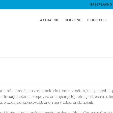
BREZPLAČNO
AKTUALNO
STORITVE
PROJEKTI
 urbanih območij na vremenski ekstrem – vročino, ki je posledic
ifikaciji možnih ukrepov za zmanjšanje toplotnega stresa in s tem
čno izboljšanju kakovosti življenja v urbanih območjih.
ri čemer je poudarek na mestnem dvojcu Nova Gorica in Gorica.