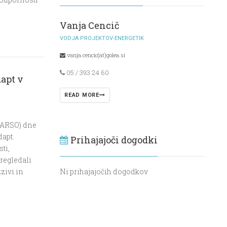
Vanja Cencič
VODJA PROJEKTOV-ENERGETIK
vanja.cencic(at)golea.si
05 / 393 24 60
dapt v
READ MORE
 (ARSO) dne
dapt.
Prihajajoči dogodki
ti,
pregledali
Ni prihajajočih dogodkov
zivi in