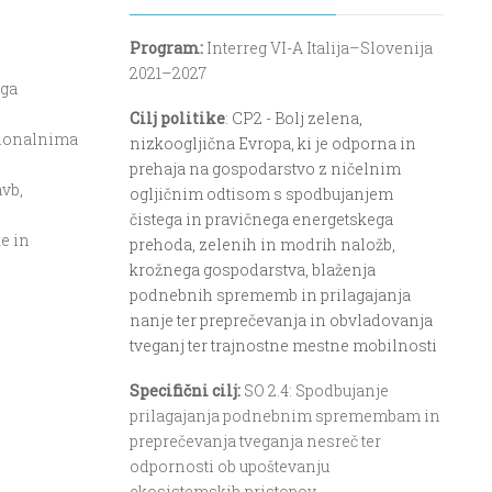
Program:
Interreg VI-A Italija–Slovenija
2021–2027
ega
Cilj politike
:
CP2 - Bolj zelena,
cionalnima
nizkoogljična Evropa, ki je odporna in
prehaja na gospodarstvo z ničelnim
avb,
ogljičnim odtisom s spodbujanjem
čistega in pravičnega energetskega
e in
prehoda, zelenih in modrih naložb,
krožnega gospodarstva, blaženja
podnebnih sprememb in prilagajanja
nanje ter preprečevanja in obvladovanja
tveganj ter trajnostne mestne mobilnosti
Specifični cilj:
SO 2.4: Spodbujanje
prilagajanja podnebnim spremembam in
preprečevanja tveganja nesreč ter
odpornosti ob upoštevanju
ekosistemskih pristopov