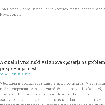
čina, Občina Videm, Občina Renče-Vogrsko, Mesto Lignano Sabbi
 Nova Gorica.
Aktualni vročinski val znova opozarja na proble
pregrevanja mest
OBJAVLJENO 22. 6. 2026
V teh dneh je Goriško zopet zajel izrazit vročinski val. Visoke osta
nočne temperature v mestih, zaradi česar se stavbe in okolje težje 
človeško telo pa se ponoči ne more dovolj razbremeniti. Sedanje
ponovno poudarjajo, kako pomembno je prilagajanje mest na vse
in intenzivnejše vročinske ekstreme in dolgoročno povečevanje