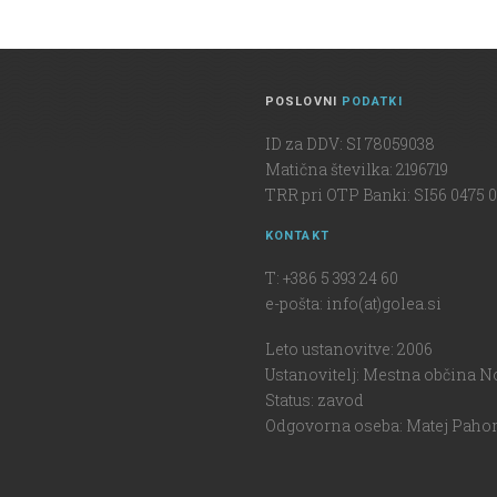
POSLOVNI
PODATKI
ID za DDV: SI 78059038
Matična številka: 2196719
TRR pri OTP Banki: SI56 0475 0
KONTAKT
T: +386 5 393 24 60
e-pošta: info(at)golea.si
Leto ustanovitve: 2006
Ustanovitelj: Mestna občina N
Status: zavod
Odgovorna oseba: Matej Pahor,