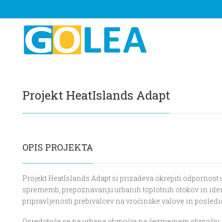
Projekt HeatIslands Adapt
OPIS PROJEKTA
Projekt HeatIslands Adapt si prizadeva okrepiti odpornost
sprememb, prepoznavanju urbanih toplotnih otokov in ident
pripravljenosti prebivalcev na vročinske valove in posledi
Osredotoča se na urbana območja na čezmejnem območju, p