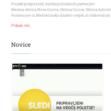
Projekt podpira tudi mreža pridruženih partnerjev:
Mestna občina Nova Gorica, Občina Gorica, Občina Ajdovš
Pordenone in Medobčinsko društvo slepih in slabovidnih
Prikaži več
Novice