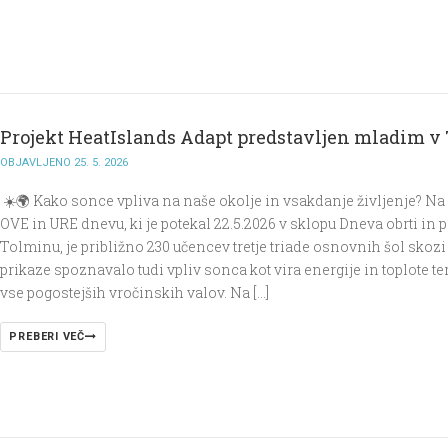
Projekt HeatIslands Adapt predstavljen mladim v
OBJAVLJENO 25. 5. 2026
☀️🌍 Kako sonce vpliva na naše okolje in vsakdanje življenje? Na
OVE in URE dnevu, ki je potekal 22.5.2026 v sklopu Dneva obrti in p
Tolminu, je približno 230 učencev tretje triade osnovnih šol skozi
prikaze spoznavalo tudi vpliv sonca kot vira energije in toplote te
vse pogostejših vročinskih valov. Na […]
PREBERI VEČ