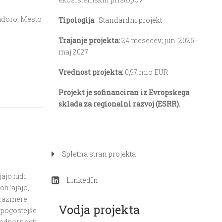
adoro, Mesto
Tipologija
:
Standardni projekt
Trajanje projekta:
24 mesecev; jun. 2025 -
maj 2027
Vrednost projekta:
0,97 mio EUR
Projekt je sofinanciran iz Evropskega
sklada za regionalni razvoj (ESRR).
m
Spletna stran projekta
jajo tudi
LinkedIn
ohlajajo,
 razmere
Vodja projekta
 pogostejše
 odpornosti