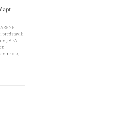
dapt
EDARENE
 predstavili
erreg VI-A
men
 sprememb,