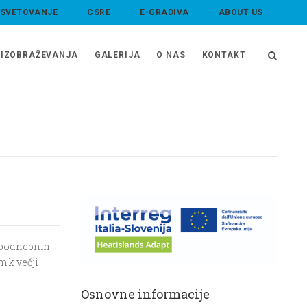
 SVETOVANJE
CSRE
E-GRADIVA
ABOUT US
IZOBRAŽEVANJA
GALERIJA
O NAS
KONTAKT
a podnebnih
 k večji
Osnovne informacije