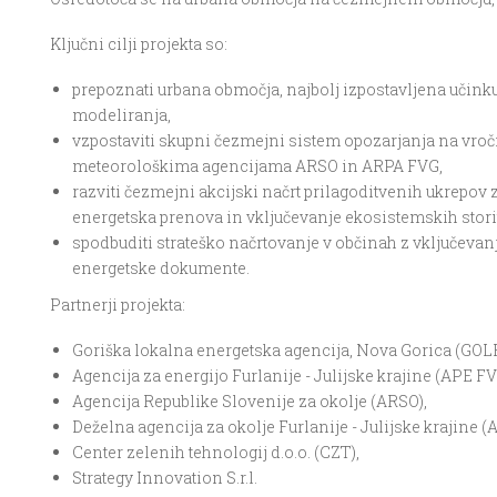
Ključni cilji projekta so:
prepoznati urbana območja, najbolj izpostavljena učink
modeliranja,
vzpostaviti skupni čezmejni sistem opozarjanja na vro
meteorološkima agencijama ARSO in ARPA FVG,
razviti čezmejni akcijski načrt prilagoditvenih ukrepov za
energetska prenova in vključevanje ekosistemskih stori
spodbuditi strateško načrtovanje v občinah z vključev
energetske dokumente.
Partnerji projekta:
Goriška lokalna energetska agencija, Nova Gorica (GOLEA
Agencija za energijo Furlanije - Julijske krajine (APE FV
Agencija Republike Slovenije za okolje (ARSO),
Deželna agencija za okolje Furlanije - Julijske krajine 
Center zelenih tehnologij d.o.o. (CZT),
Strategy Innovation S.r.l.