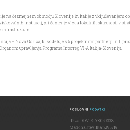
ije na čezmejnem območju Slovenije in Italije z vključevanjem ob
skovalnih institucij, pri čemer je vloga lokalnih skupnosti v str
 infrastrukture.
cija – Nova Gorica, ki sodeluje s 5 projektnimi partnerji in 11 pri
rganom upravljanja Programa Interreg VI-A Italija-Slovenija.
POSLOVNI
PODATKI
ID za DDV: SI 78059038
Matična številka: 2196719