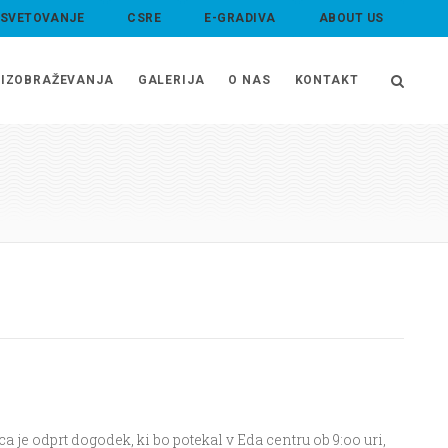
 SVETOVANJE
CSRE
E-GRADIVA
ABOUT US
IZOBRAŽEVANJA
GALERIJA
O NAS
KONTAKT
e odprt dogodek, ki bo potekal v Eda centru ob 9:oo uri,