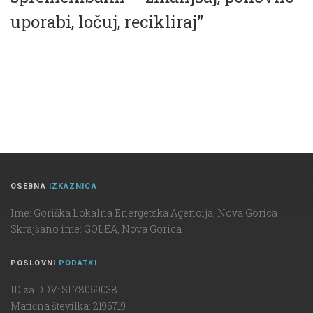
uporabi, ločuj, recikliraj”
OSEBNA
IZKAZNICA
Ime: Goriška Lokalna Energetska Agencija, Nova Gorica
Skrajšano ime: GOLEA, Nova Gorica
POSLOVNI
PODATKI
ID za DDV: SI 78059038
Matična številka: 2196719