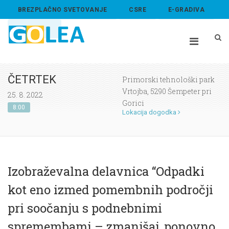
BREZPLAČNO SVETOVANJE
CSRE
E-GRADIVA
ABOUT US
ČETRTEK
Primorski tehnološki park
Vrtojba, 5290 Šempeter pri
25. 8. 2022
Gorici
8:00
Lokacija dogodka
Izobraževalna delavnica “Odpadki
kot eno izmed pomembnih področji
pri soočanju s podnebnimi
spremembami – zmanjšaj, ponovno