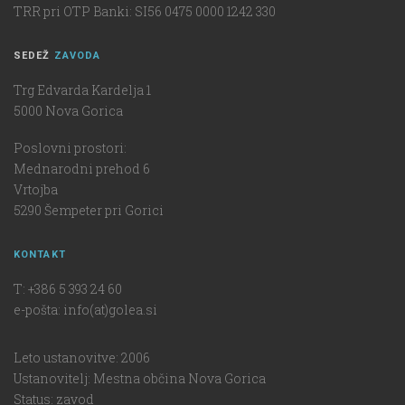
TRR pri OTP Banki: SI56 0475 0000 1242 330
SEDEŽ
ZAVODA
Trg Edvarda Kardelja 1
5000 Nova Gorica
Poslovni prostori:
Mednarodni prehod 6
Vrtojba
5290 Šempeter pri Gorici
KONTAKT
T: +386 5 393 24 60
e-pošta: info(at)golea.si
Leto ustanovitve: 2006
Ustanovitelj: Mestna občina Nova Gorica
Status: zavod