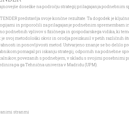
ajnovejše dosežke na področju strategij prilagajanja podnebnim
STENDER predstavlja svoje končne rezultate. Ta dogodek je ključna 
ologijami in priporočili za prilagajanje podnebnim spremembam in
o podnebnih vplivov s fizičnega in gospodarskega vidika, ki tem
e svoj metodološki okvir in orodja preizkusil v petih različnih 
rabnosti in ponovljivosti metod. Ustvarjeno znanje se bo delilo pr
orabnikom pomagal pri iskanju strategij, odpornih na podnebne sp
z kazalnikov, povezanih s podnebjem, v skladu s svojimi posebnimi
ordinira pa ga Tehnična univerza v Madridu (UPM).
iranimi stranmi