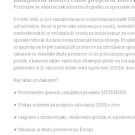
Pridružite se našemu zaključnemu dogodku in spoznajte n
Po treh letih in pol raziskovanja in sodelovanja projekt DI
odločevalce, da se iz prve roke seznanijo z orodji, metod
medsektorskih in večskalnih orodij za modeliranje za ocen
uporabo tehnik dinamičnega zmanjševanja obsega. Projekt j
in ga podpira še pet nadaljnjih primerov za izboljšanje upo
izkušnje in rezultate študij primerov in bo prihodnjim up
politik, s katerim lahko razvrstijo strategije glede na ni
partnerjev iz 12 različnih držav, med njimi tudi GOLEA, ko
Kaj lahko pričakujete?
✔ Predstavitev glavnih rezultatov projekta DISTENDER.
✔ Prikaz sistema za podporo odločanju (DSS) v živo
✔ razprave s strokovnjaki, oblikovalci politik in zainteres
✔ Izkušnje iz študij primerov po Evropi