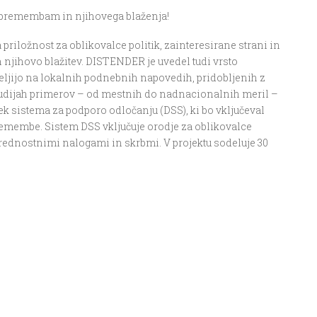
 spremembam in njihovega blaženja!
priložnost za oblikovalce politik, zainteresirane strani in
 njihovo blažitev. DISTENDER je uvedel tudi vrsto
eljijo na lokalnih podnebnih napovedih, pridobljenih z
študijah primerov – od mestnih do nadnacionalnih meril –
ek sistema za podporo odločanju (DSS), ki bo vključeval
remembe. Sistem DSS vključuje orodje za oblikovalce
 prednostnimi nalogami in skrbmi. V projektu sodeluje 30