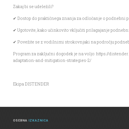
Zakaj bi se udeležili?
✔ Dostop do praktičnega znanja za odločanje o podnebni po
✔ Ugotovite, kako učinkovito vključiti prilagajanje podne
✔ Povežite se z vodilnimi strokovnjaki na področju podne
Program za zaključni dogodek je na voljo: https://distende
adaptation-and-mitigation-strategies-2/
Ekipa DISTENDER
OSEBNA
IZKAZNICA