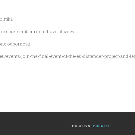
litiki.
bnim spremembam in njihovo blažitev
bne odpornosti
r.eu/events/join-the-final-event-of-the-eu-distender-project-and-
POSLOVNI
PODATKI