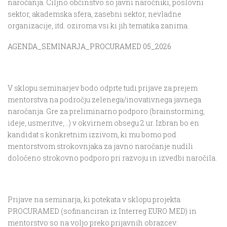
naročanja. Ciljno občinstvo so javni naročniki, poslovni
sektor, akademska sfera, zasebni sektor, nevladne
organizacije, itd. oziroma vsi ki jih tematika zanima.
AGENDA_SEMINARJA_PROCURAMED 05_2026
V sklopu seminarjev bodo odprte tudi prijave za prejem
mentorstva na področju zelenega/inovativnega javnega
naročanja. Gre za preliminarno podporo (brainstorming,
ideje, usmeritve,…) v okvirnem obsegu 2 ur. Izbran bo en
kandidat s konkretnim izzivom, ki mu bomo pod
mentorstvom strokovnjaka za javno naročanje nudili
določeno strokovno podporo pri razvoju in izvedbi naročila.
Prijave na seminarja, ki potekata v sklopu projekta
PROCURAMED (sofinanciran iz Interreg EURO MED) in
mentorstvo so na voljo preko prijavnih obrazcev: