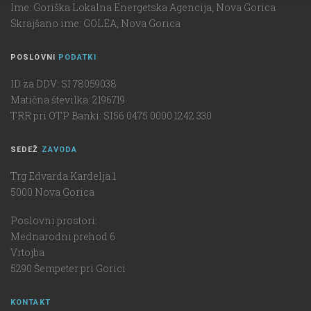
Ime: Goriška Lokalna Energetska Agencija, Nova Gorica
Skrajšano ime: GOLEA, Nova Gorica
POSLOVNI
PODATKI
ID za DDV: SI 78059038
Matična številka: 2196719
TRR pri OTP Banki: SI56 0475 0000 1242 330
SEDEŽ
ZAVODA
Trg Edvarda Kardelja 1
5000 Nova Gorica
Poslovni prostori:
Mednarodni prehod 6
Vrtojba
5290 Šempeter pri Gorici
KONTAKT