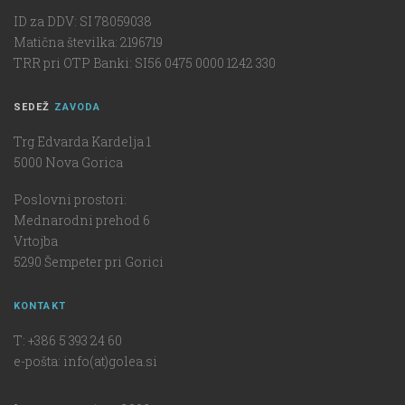
ID za DDV: SI 78059038
Matična številka: 2196719
TRR pri OTP Banki: SI56 0475 0000 1242 330
SEDEŽ
ZAVODA
Trg Edvarda Kardelja 1
5000 Nova Gorica
Poslovni prostori:
Mednarodni prehod 6
Vrtojba
5290 Šempeter pri Gorici
KONTAKT
T: +386 5 393 24 60
e-pošta: info(at)golea.si