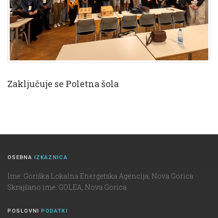
Zaključuje se Poletna šola
OSEBNA
IZKAZNICA
Ime: Goriška Lokalna Energetska Agencija, Nova Gorica
Skrajšano ime: GOLEA, Nova Gorica
POSLOVNI
PODATKI