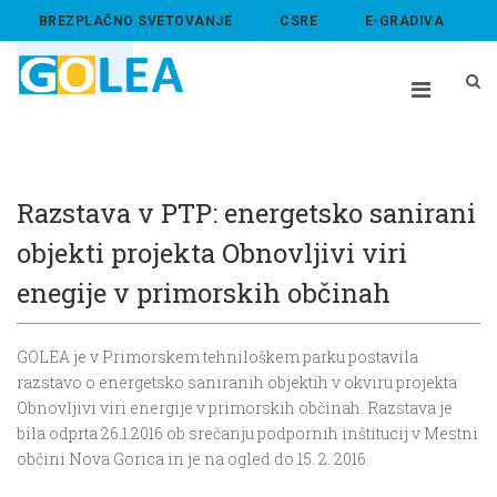
BREZPLAČNO SVETOVANJE
CSRE
E-GRADIVA
ABOUT US
Razstava v PTP: energetsko sanirani
objekti projekta Obnovljivi viri
enegije v primorskih občinah
GOLEA je v Primorskem tehniloškem parku postavila
razstavo o energetsko saniranih objektih v okviru projekta
Obnovljivi viri energije v primorskih občinah. Razstava je
bila odprta 26.1.2016 ob srečanju podpornih inštitucij v Mestni
občini Nova Gorica in je na ogled do 15. 2. 2016.