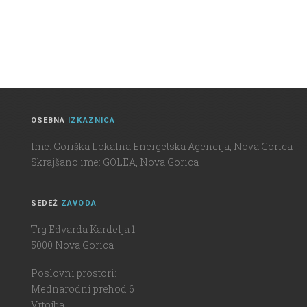
OSEBNA
IZKAZNICA
Ime: Goriška Lokalna Energetska Agencija, Nova Gorica
Skrajšano ime: GOLEA, Nova Gorica
SEDEŽ
ZAVODA
Trg Edvarda Kardelja 1
5000 Nova Gorica
Poslovni prostori:
Mednarodni prehod 6
Vrtojba