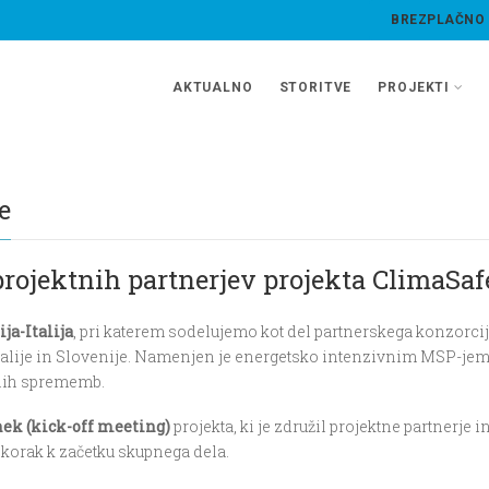
BREZPLAČNO
AKTUALNO
STORITVE
PROJEKTI
e
ojektnih partnerjev projekta ClimaSaf
ja-Italija
, pri katerem sodelujemo kot del partnerskega konzorcij
je in Slovenije. Namenjen je energetsko intenzivnim MSP-jem (m
bnih sprememb.
nek (kick-off meeting)
projekta, ki je združil projektne partnerje 
 korak k začetku skupnega dela.