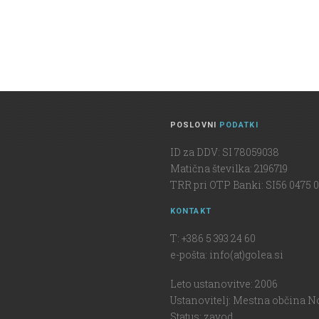
POSLOVNI
PODATKI
ID za DDV: SI 78059038
Matična številka: 2196719
TRR pri OTP Banki: SI56 0475 0
KONTAKT
T: +386 5 393 24 60
e-pošta: info(at)golea.si
Leto ustanovitve: 2006
Ustanovitelj: Mestna občina N
Status: zavod