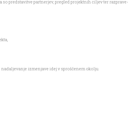
 pa so predstavitve partnerjev, pregled projektnih ciljev ter razp
ekta,
lo nadaljevanje izmenjave idej v sproščenem okolju.