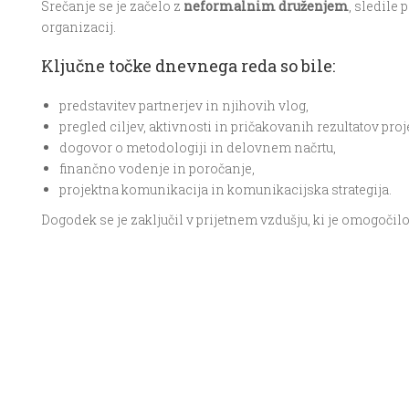
Srečanje se je začelo z
neformalnim druženjem
, sledile
organizacij.
Ključne točke dnevnega reda so bile:
predstavitev partnerjev in njihovih vlog,
pregled ciljev, aktivnosti in pričakovanih rezultatov proj
dogovor o metodologiji in delovnem načrtu,
finančno vodenje in poročanje,
projektna komunikacija in komunikacijska strategija.
Dogodek se je zaključil v prijetnem vzdušju, ki je omogoči