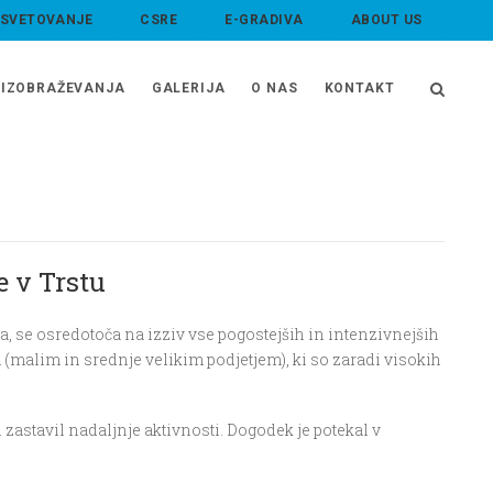
 SVETOVANJE
CSRE
E-GRADIVA
ABOUT US
IZOBRAŽEVANJA
GALERIJA
O NAS
KONTAKT
e v Trstu
a, se osredotoča na izziv vse pogostejših in intenzivnejših
alim in srednje velikim podjetjem), ki so zaradi visokih
in zastavil nadaljnje aktivnosti. Dogodek je potekal v