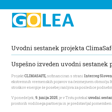
Uvodni sestanek projekta ClimaSaf
Uspešno izveden uvodni sestanek pr
Projekt
CLIMASAFE,
sofinanciran s strani
Interreg Sloveni
ekstremnih vremenskih pojavov na čezmejnem območju Itali
stroškov energije še posebej ranljiva za posledice podne
V ponedeljek,
9. junija 2025
, je v Trstu potekal
uvodni sesta
prostorih vodilnega partnerja in je predstavljal pomemben