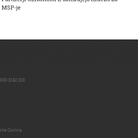
MSP-je
000 1242 330
ova Gorica