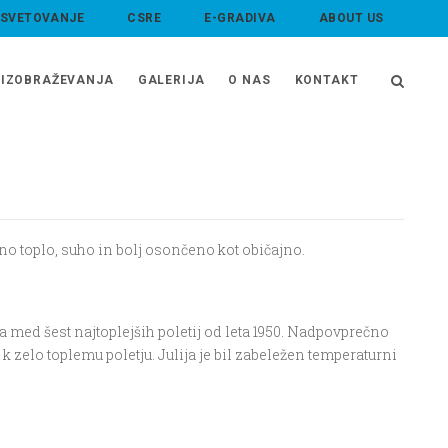
 SVETOVANJE
CSRE
E-GRADIVA
ABOUT US
IZOBRAŽEVANJA
GALERIJA
O NAS
KONTAKT
no toplo, suho in
bolj osončeno kot običajno.
a med
š
est najtoplej
š
ih poletij od leta 1950. Nadpovprečno
 k zelo toplemu poletju. Julija je bil zabeležen temperaturni