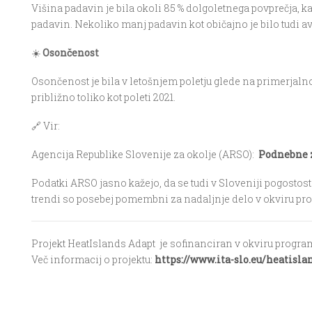
Vi
š
ina padavin je bila okoli 85 % dolgoletnega povpre
č
ja, k
padavin.
Nekoliko manj padavin kot običajno je bilo tudi av
☀️
Oson
č
enost
Osončenost je bila v letošnjem poletju glede na primerjalno 
približno toliko kot poleti 2021.
🔗
Vir:
Agencija Republike Slovenije za okolje (ARSO):
Podnebne 
Podatki ARSO jasno ka
ž
ejo, da se tudi v Sloveniji pogostos
trendi so posebej pomembni za nadaljnje delo v okviru pro
Projekt HeatIslands Adapt je sofinanciran v okviru program
Več informacij o projektu:
https://www.ita-slo.eu/heatisla