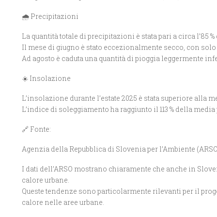
🌧️ Precipitazioni
La quantità totale di precipitazioni è stata pari a circa l’85
Il mese di giugno è stato eccezionalmente secco, con solo i
Ad agosto è caduta una quantità di pioggia leggermente infer
☀️ Insolazione
L’insolazione durante l’estate 2025 è stata superiore alla m
L’indice di soleggiamento ha raggiunto il 113 % della media pl
🔗 Fonte:
Agenzia della Repubblica di Slovenia per l’Ambiente (ARSO
I dati dell’ARSO mostrano chiaramente che anche in Sloveni
calore urbane.
Queste tendenze sono particolarmente rilevanti per il proge
calore nelle aree urbane.