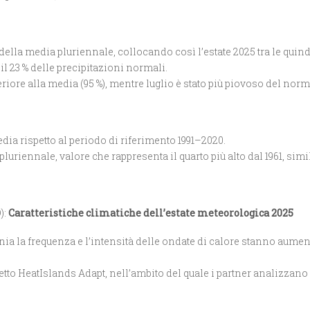
 % della media pluriennale, collocando così l’estate 2025 tra le quind
l 23 % delle precipitazioni normali.
iore alla media (95 %), mentre luglio è stato più piovoso del norma
edia rispetto al periodo di riferimento 1991–2020.
uriennale, valore che rappresenta il quarto più alto dal 1961, simile
):
Caratteristiche climatiche dell’estate meteorologica 2025
a la frequenza e l’intensità delle ondate di calore stanno aument
tto HeatIslands Adapt, nell’ambito del quale i partner analizzano i