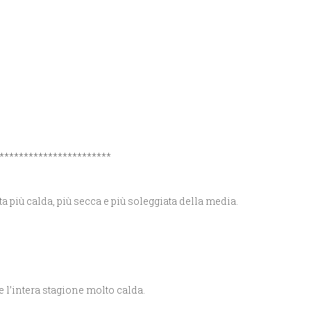
***********************
a più calda, più secca e più soleggiata della media.
e l’intera stagione molto calda.