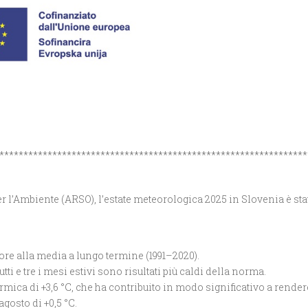
****************************************************************
 l’Ambiente (ARSO), l’estate meteorologica 2025 in Slovenia è stat
iore alla media a lungo termine (1991–2020).
utti e tre i mesi estivi sono risultati più caldi della norma.
mica di +3,6 °C, che ha contribuito in modo significativo a render
agosto di +0,5 °C.