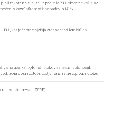
 je bil rekordno suh, saj je padlo le 23 % obi
č
ajne koli
č
ine
namočen, s kazalnikom višine padavin 141 %.
 %, kar je četrta najvišja vrednost od leta 1961 in
pliva na u
č
inke toplotnih otokov v mestnih obmo
č
jih.
Ti
ja podnebja z osredoto
č
enostjo na mestne toplotne otoke.
a regionalni razvoj (ESRR).