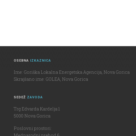
OSEBNA
IZKAZNICA
Ime: Goriška Lokalna Energetska Agencija, Nova Gorica
Skrajšano ime: GOLEA, Nova Gorica
SEDEŽ
ZAVODA
Trg Edvarda Kardelja 1
5000 Nova Gorica
Poslovni prostori:
Mednarodni prehod 6