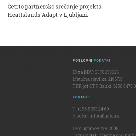
Četrto partnersko srečanje projekta
HeatIslands Adapt v Ljubljani
POSLOVNI
PODATKI
ID za DDV: SI 78059038
Matična številka: 2196719
TRR pri OTP Banki: SI56 0475 0
KONTAKT
T: +386 5 393 24 60
e-pošta: info(at)golea.si
Leto ustanovitve: 2006
Ustanovitelj: Mestna občina N