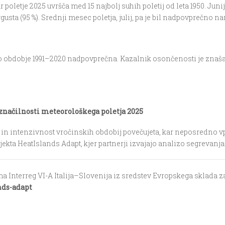
ar poletje 2025 uvr
šč
a med 15 najbolj suhih poletij od leta 1950.
Junij
gusta (95 %). Srednji mesec poletja, julij, pa je bil nadpovprečno 
obdobje 1991–2020 nadpovprečna. Kazalnik osončenosti je znašal 113
zna
č
ilnosti meteorolo
š
kega poletja 2025
t in intenzivnost vro
č
inskih obdobij pove
č
ujeta, kar neposredno v
jekta
HeatIslands
Adapt
, kjer partnerji izvajajo analizo segrevan
a Interreg VI-A Italija–Slovenija iz sredstev Evropskega sklada z
nds-adapt