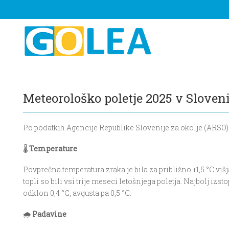
Meteorološko poletje 2025 v Sloveni
Po podatkih Agencije Republike Slovenije za okolje (ARSO) j
🌡️
Temperature
Povpre
č
na temperatura zraka je bila za pribli
ž
no +1,5 °C vi
š
topli so bili vsi trije meseci letošnjega poletja. Najbolj iz
odklon 0,4 °C, avgusta pa 0,5 °C.
🌧️
Padavine