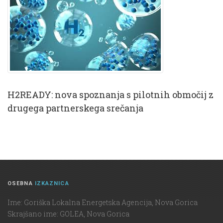
H2READY: nova spoznanja s pilotnih območij z
drugega partnerskega srečanja
OSEBNA
IZKAZNICA
Ime: Goriška Lokalna Energetska Agencija, Nova Gorica
Skrajšano ime: GOLEA, Nova Gorica