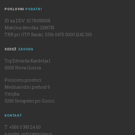
POSLOVNI
PODATKI
ID za DDV: SI 78059038
Matična številka: 2196719
TRR pri OTP Banki: SI56 0475 0000 1242 330
SEDEŽ
ZAVODA
Trg Edvarda Kardelja 1
5000 Nova Gorica
Poslovni prostori:
Mednarodni prehod 6
Vrtojba
5290 Šempeter pri Gorici
KONTAKT
T: +386 5 393 24 60
e-pošta: info(at)golea.si