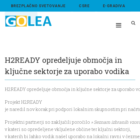
BREZPLAČNO SVETOVANJE
CSRE
E-GRADIVA
ABOUT US
H2READY opredeljuje območja in
ključne sektorje za uporabo vodika
H2READY opredeljuje območja in ključne sektorje za uporabo v
Projekt H2READY
je naredil nov korak pri podpori lokalnim skupnostim pri načrt
Projektni partnerji so zaključili poročilo
» Seznam izbranih vzorč
v kateri so opredeljene vključene občine ter ključni sektorji,
v katerih bi lahko vodik našel uporabo na lokalni ravni v čezm