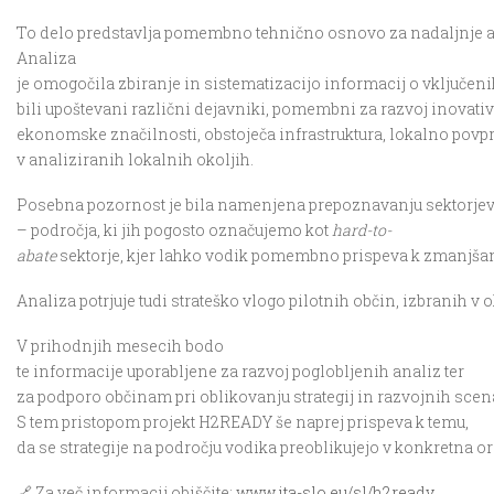
To delo predstavlja pomembno tehnično osnovo za nadaljnje ak
Analiza
je omogočila zbiranje in sistematizacijo informacij o vključen
bili upoštevani različni dejavniki, pomembni za razvoj inovati
ekonomske značilnosti, obstoječa infrastruktura, lokalno povpra
v analiziranih lokalnih okoljih.
Posebna pozornost je bila namenjena prepoznavanju sektorjev, kj
– področja, ki jih pogosto označujemo kot
hard-to-
abate
sektorje, kjer lahko vodik pomembno prispeva k zmanjšanj
Analiza potrjuje tudi strateško vlogo pilotnih občin, izbranih v
V prihodnjih mesecih bodo
te informacije uporabljene za razvoj poglobljenih analiz ter
za podporo občinam pri oblikovanju strategij in razvojnih scena
S tem pristopom projekt H2READY še naprej prispeva k temu,
da se strategije na področju vodika preoblikujejo v konkretna o
🔗 Za več informacij obiščite:
www.ita-slo.eu/sl/h2ready