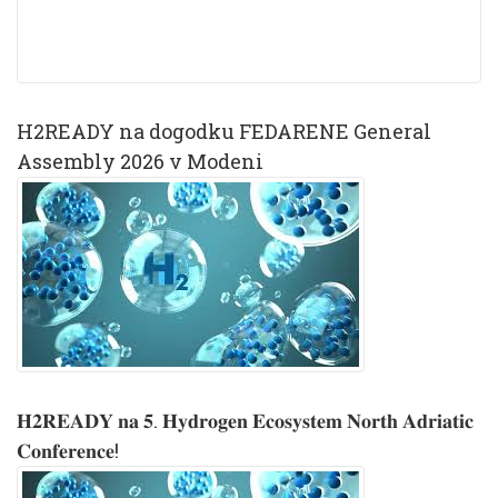
H2READY na dogodku FEDARENE General
Assembly 2026 v Modeni
𝐇𝟐𝐑𝐄𝐀𝐃𝐘 𝐧𝐚 𝟓. 𝐇𝐲𝐝𝐫𝐨𝐠𝐞𝐧 𝐄𝐜𝐨𝐬𝐲𝐬𝐭𝐞𝐦 𝐍𝐨𝐫𝐭𝐡 𝐀𝐝𝐫𝐢𝐚𝐭𝐢𝐜
𝐂𝐨𝐧𝐟𝐞𝐫𝐞𝐧𝐜𝐞!