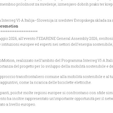
pomembno priložnost za mreženje, izmenjavo dobrih praks ter kre
nterreg VI-A Italija–Slovenija iz sredstev Evropskega sklada za 
epromotion
**********************
aggio 2026, all’evento
FEDARENE General Assembly 2026
, svoltos
 istituzioni europee ed esperti nei settori dell’energia sostenibile
oMotion
, realizzato nell’ambito del Programma Interreg VI-A Itali
’importanza del progetto per lo sviluppo della mobilità sostenibile e d
approccio transfrontaliero comune alla mobilità sostenibile e al tu
aggiuntivi, come la ricarica delle biciclette elettriche.
ipanti, poiché molte regioni europee si confrontano con sfide simi
vento ha inoltre rappresentato un’importante opportunità per il ne
ato a livello europeo.