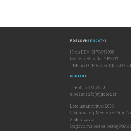
POSLOVNI
PODATKI
ID za DDV: SI 78059038
Matična številka: 2196719
TRR pri OTP Banki: SI56 0475 0
KONTAKT
T: +386 5 393 24 60
e-pošta: info(at)golea.si
Leto ustanovitve: 2006
Ustanovitelj: Mestna občina N
Status: zavod
Odgovorna oseba: Matej Pahor,