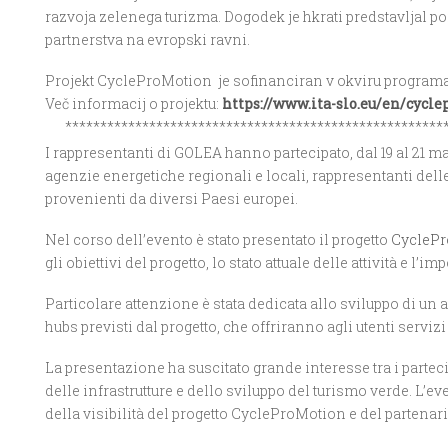
razvoja zelenega turizma. Dogodek je hkrati predstavljal 
partnerstva na evropski ravni.
Projekt CycleProMotion je sofinanciran v okviru programa I
Več informacij o projektu:
https://www.ita-slo.eu/en/cycl
******************************************************
I rappresentanti di GOLEA hanno partecipato, dal 19 al 21 m
agenzie energetiche regionali e locali, rappresentanti delle
provenienti da diversi Paesi europei.
Nel corso dell’evento è stato presentato il progetto
CyclePr
gli obiettivi del progetto, lo stato attuale delle attività e l
Particolare attenzione è stata dedicata allo sviluppo di un 
hubs previsti dal progetto, che offriranno agli utenti servizi 
La presentazione ha suscitato grande interesse tra i partec
delle infrastrutture e dello sviluppo del turismo verde. L’e
della visibilità del progetto CycleProMotion e del partenari