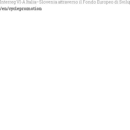
nterreg VI-A Italia–Slovenia attraverso il Fondo Europeo di Svil
eu/en/cyclepromotion