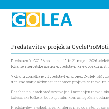
Predstavitev projekta CycleProMo
Predstavniki GOLEA so se med 19. in 21. majem 2026 udele
lokalne energetske agencije, predstavnike evropskih instit
V okviru dogodka je bil predstavljen projekt CycleProMotion
trenutno stanje aktivnosti ter pomen projekta za razvoj tr
Poseben poudarek predstavitve je bil namenjen razvoju sk
kolesarske točke, ki bodo uporabnikom omogočale dodatne st
Predstavitev je vzbudila velik interes med udeleženci, saj 