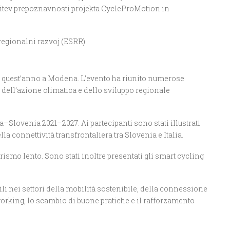
pitev prepoznavnosti projekta CycleProMotion in
regionalni razvoj (ESRR).
i quest’anno a
Modena
. L’evento ha riunito numerose
, dell’azione climatica e dello sviluppo regionale
a–Slovenia 2021–2027. Ai partecipanti sono stati illustrati
ella connettività transfrontaliera tra Slovenia e Italia.
rismo lento. Sono stati inoltre presentati gli smart cycling
li nei settori della mobilità sostenibile, della connessione
tworking, lo scambio di buone pratiche e il rafforzamento