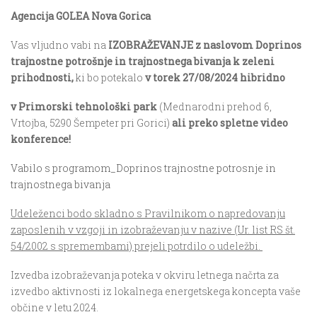
Agencija GOLEA Nova Gorica
Vas vljudno vabi na
IZOBRAŽEVANJE
z naslovom
Doprinos
trajnostne potrošnje in trajnostnega bivanja k zeleni
prihodnosti,
ki bo potekalo
v torek
27/08/2024
hibridno
v Primorski tehnološki park
(Mednarodni prehod 6,
Vrtojba, 5290 Šempeter pri Gorici)
ali preko spletne video
konference!
Vabilo s programom_Doprinos trajnostne potrosnje in
trajnostnega bivanja
Udeleženci bodo skladno s Pravilnikom o napredovanju
zaposlenih v vzgoji in izobraževanju v nazive (Ur. list RS št.
54/2002 s spremembami) prejeli potrdilo o udeležbi.
Izvedba izobraževanja poteka v okviru letnega načrta za
izvedbo aktivnosti iz lokalnega energetskega koncepta vaše
občine v letu 2024.