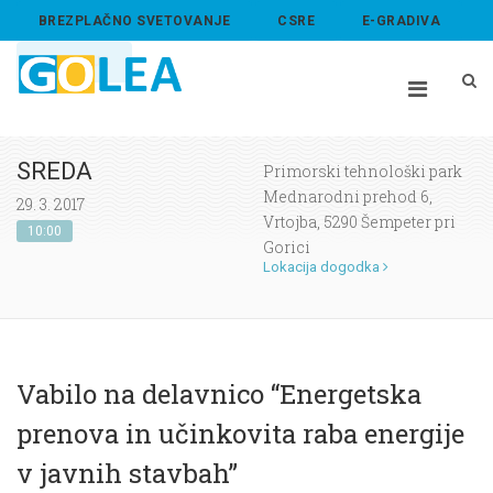
BREZPLAČNO SVETOVANJE
CSRE
E-GRADIVA
ABOUT US
SREDA
Primorski tehnološki park
Mednarodni prehod 6,
29. 3. 2017
Vrtojba, 5290 Šempeter pri
10:00
Gorici
Lokacija dogodka
Vabilo na delavnico “Energetska
prenova in učinkovita raba energije
v javnih stavbah”