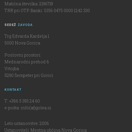
Matična številka: 2196719
TRR pri OTP Banki: SI56 0475 0000 1242 330
SEDEŽ
ZAVODA
Trg Edvarda Kardelja 1
5000 Nova Gorica
Poslovni prostori:
Mednarodni prehod 6
Vrtojba
5290 Šempeter pri Gorici
KONTAKT
T: +386 5 393 24 60
e-pošta: info(at)golea.si
Leto ustanovitve: 2006
Ustanovitelj: Mestna občina Nova Gorica