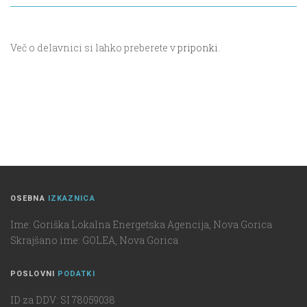
Več o delavnici si lahko preberete v
priponki
.
OSEBNA
IZKAZNICA
Ime: Goriška Lokalna Energetska Agencija, Nova Gorica
Skrajšano ime: GOLEA, Nova Gorica
POSLOVNI
PODATKI
ID za DDV: SI 78059038