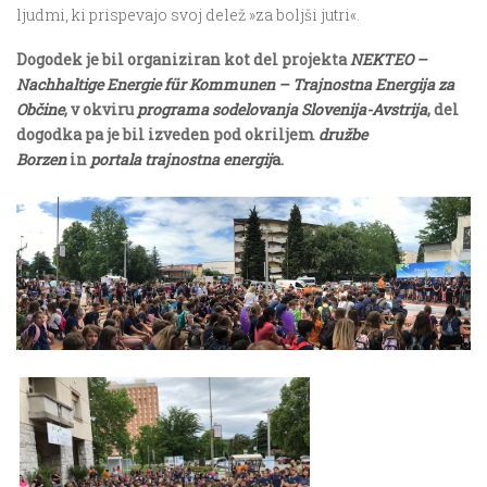
ljudmi, ki prispevajo svoj delež »za boljši jutri«.
Dogodek je bil organiziran kot del projekta
NEKTEO –
Nachhaltige Energie für Kommunen – Trajnostna Energija za
Občine
, v okviru
programa sodelovanja Slovenija-Avstrija
, del
dogodka pa je bil izveden pod okriljem
družbe
Borzen
in
portala trajnostna energij
a
.