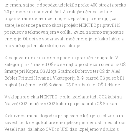
izjemen, saj se je dogodka udeležilo preko 400 otrok iz preko
20 primorskih osnovnih šol. Za mlajše učence so bile
organizirane delavnice in igre z vprašanji o energiji, za
starejše učence pa smo skozi projekt NEKTEO pripravili 13
poskusov s tekmovanjem v obliki kviza na temo trajnostne
energije. Otroci so spoznavali moč energije in kako lahko z
njo varčujejo ter tako skrbijo za okolje.
Zmagovalnim ekipam smo podelili praktične nagrade. V
kategoriji 6.- 7. razred OŠ so se najbolje odrezali učenci iz OŠ
Šmarje pri Kopru, OŠ Alojz Gradnik Dobrovo ter OŠ dr. Aleš
Bebler Primož Hrvatini. V kategoriji 8.-9. razred OŠ pa so bili
najboljši učenci iz OŠ Košana, OŠ Dornberk ter OŠ Jelšane.
V sklopu projekta NEKTEO je bila izdelana tudi CO2 kabina.
Največ CO2 lističev v CO2 kabini pa je nabrala OŠ Solkan.
Z aktivnostmi na dogodku prispevamo k širjenju obzorja in
zavesti ter k dvigu kulture energetske pismenosti med otroci.
Veseli nas, da lahko OVE in URE dan izpeljemo v družbi z