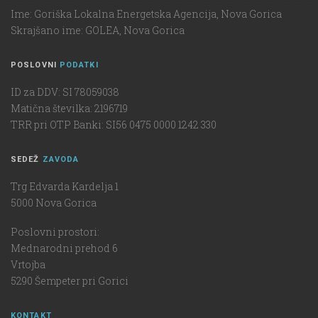
Ime: Goriška Lokalna Energetska Agencija, Nova Gorica
Skrajšano ime: GOLEA, Nova Gorica
POSLOVNI
PODATKI
ID za DDV: SI 78059038
Matična številka: 2196719
TRR pri OTP Banki: SI56 0475 0000 1242 330
SEDEŽ
ZAVODA
Trg Edvarda Kardelja 1
5000 Nova Gorica
Poslovni prostori:
Mednarodni prehod 6
Vrtojba
5290 Šempeter pri Gorici
KONTAKT