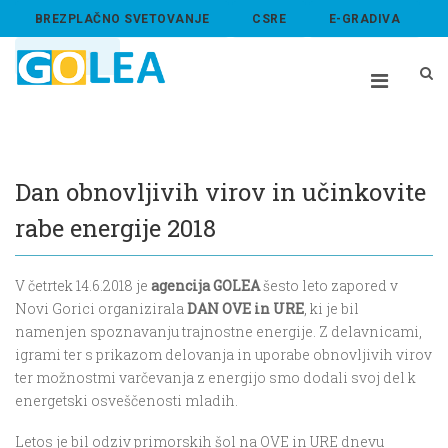
BREZPLAČNO SVETOVANJE
CSRE
E-GRADIVA
ABOUT US
Dan obnovljivih virov in učinkovite
rabe energije 2018
V četrtek 14.6.2018 je
agencija GOLEA
šesto leto zapored v
Novi Gorici organizirala
DAN OVE in URE
, ki je bil
namenjen spoznavanju trajnostne energije. Z delavnicami,
igrami ter s prikazom delovanja in uporabe obnovljivih virov
ter možnostmi varčevanja z energijo smo dodali svoj del k
energetski osveščenosti mladih.
Letos je bil odziv primorskih šol na OVE in URE dnevu