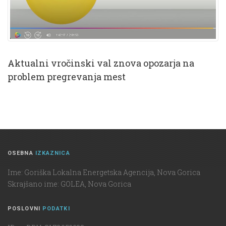
Aktualni vročinski val znova opozarja na
problem pregrevanja mest
OSEBNA
IZKAZNICA
Ime: Goriška Lokalna Energetska Agencija, Nova Gorica
Skrajšano ime: GOLEA, Nova Gorica
POSLOVNI
PODATKI