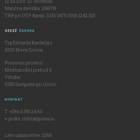
ID za DDV: SI 78059038
Matična številka: 2196719
TRR pri OTP Banki: SI56 0475 0000 1242 330
SEDEŽ
ZAVODA
Trg Edvarda Kardelja 1
5000 Nova Gorica
Poslovni prostori:
Mednarodni prehod 6
Vrtojba
5290 Šempeter pri Gorici
KONTAKT
T: +386 5 393 24 60
e-pošta: info(at)golea.si
Leto ustanovitve: 2006