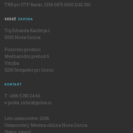
TRR pri OTP Banki: SI56 0475 0000 1242 330
SEDEŽ
ZAVODA
Trg Edvarda Kardelja 1
5000 Nova Gorica
Poslovni prostori:
Mednarodni prehod 6
Vrtojba
5290 Šempeter pri Gorici
KONTAKT
T: +386 5 393 24 60
e-pošta: info(at)golea.si
Leto ustanovitve: 2006
Ustanovitelj: Mestna občina Nova Gorica
Status: zavod