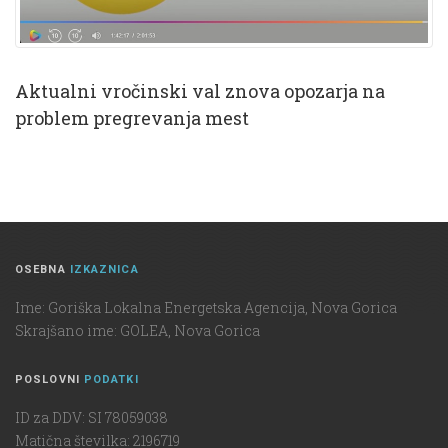
Aktualni vročinski val znova opozarja na
problem pregrevanja mest
OSEBNA
IZKAZNICA
Ime: Goriška Lokalna Energetska Agencija, Nova Gorica
Skrajšano ime: GOLEA, Nova Gorica
POSLOVNI
PODATKI
ID za DDV: SI 78059038
Matična številka: 2196719