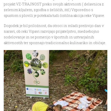
projekt VZ-TRAJNOST preko svojih aktivnosti ( delavnica z
zelenim ključem, zgodba o želiščih, itd.) Vzporedno s
spustom s plovili je potekala tudi čistilna akcija reke Vipave.
Dogodek je bil priložnost, da otroci in mladi preživijo dan v
naravi, ob reki Vipavi razvijajo prijateljstvo, medsebojno
sodelovanje in se pomerijo v športnih in ustvarjalnih
aktivnostih ter spoznajo tradicionalno kulinariko in običaje.