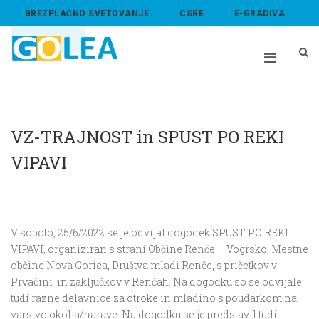
BREZPLAČNO SVETOVANJE
CSRE
E-GRADIVA
ABOUT US
VZ-TRAJNOST in SPUST PO REKI
VIPAVI
V soboto, 25/6/2022 se je odvijal dogodek SPUST PO REKI
VIPAVI, organiziran s strani Občine Renče – Vogrsko, Mestne
občine Nova Gorica, Društva mladi Renče, s pričetkov v
Prvačini in zaključkov v Renčah. Na dogodku so se odvijale
tudi razne delavnice za otroke in mladino s poudarkom na
varstvo okolja/narave. Na dogodku se je predstavil tudi