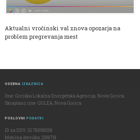
Aktualni vročinski val znova opozarja na
problem pregrevanja mest
OSEBNA
IZKAZNICA
Ime: Goriška Lokalna Energetska Agencija, Nova Gorica
Skrajšano ime: GOLEA, Nova Gorica
POSLOVNI
PODATKI
ID za DDV: SI 78059038
Matična številka: 2196719