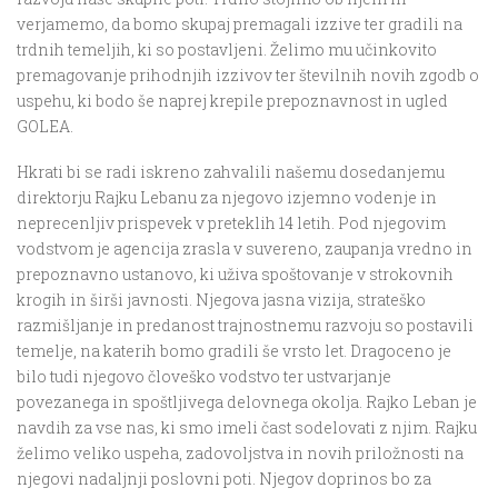
verjamemo, da bomo skupaj premagali izzive ter gradili na
trdnih temeljih, ki so postavljeni. Želimo mu učinkovito
premagovanje prihodnjih izzivov ter številnih novih zgodb o
uspehu, ki bodo še naprej krepile prepoznavnost in ugled
GOLEA.
Hkrati bi se radi iskreno zahvalili našemu dosedanjemu
direktorju Rajku Lebanu za njegovo izjemno vodenje in
neprecenljiv prispevek v preteklih 14 letih. Pod njegovim
vodstvom je agencija zrasla v suvereno, zaupanja vredno in
prepoznavno ustanovo, ki uživa spoštovanje v strokovnih
krogih in širši javnosti. Njegova jasna vizija, strateško
razmišljanje in predanost trajnostnemu razvoju so postavili
temelje, na katerih bomo gradili še vrsto let. Dragoceno je
bilo tudi njegovo človeško vodstvo ter ustvarjanje
povezanega in spoštljivega delovnega okolja. Rajko Leban je
navdih za vse nas, ki smo imeli čast sodelovati z njim. Rajku
želimo veliko uspeha, zadovoljstva in novih priložnosti na
njegovi nadaljnji poslovni poti. Njegov doprinos bo za