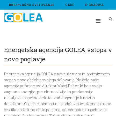
BREZPLAČNO SVETOVANJE
CSRE
E-GRADIVA
ABOUT US
Energetska agencija GOLEA vstopa v
novo poglavje
Energetska agencija GOLEA z navdušenjem in optimizmom
stopa v novo obdobje svojega delovanja. Na čelo naše
agencije prihaja novi direktor Matej Pahor, ki bo s svojo
zagnano energijo, preudarno vizijo in predanostjo
nadaljeval uspešno delo ter vodil agencijo k novim
dosežkom. Ob tej priložnosti mu sodelavci izražamo iskrene
čestitke in želimo obilo poguma, odločnosti in uspehov pri
razvoju naše skupne poti. Trdno stojimo ob njem in