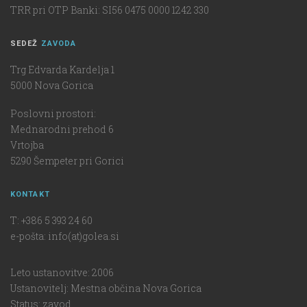
TRR pri OTP Banki: SI56 0475 0000 1242 330
SEDEŽ
ZAVODA
Trg Edvarda Kardelja 1
5000 Nova Gorica
Poslovni prostori:
Mednarodni prehod 6
Vrtojba
5290 Šempeter pri Gorici
KONTAKT
T: +386 5 393 24 60
e-pošta: info(at)golea.si
Leto ustanovitve: 2006
Ustanovitelj: Mestna občina Nova Gorica
Status: zavod