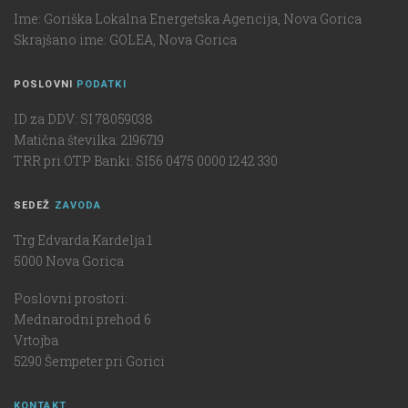
Ime: Goriška Lokalna Energetska Agencija, Nova Gorica
Skrajšano ime: GOLEA, Nova Gorica
POSLOVNI
PODATKI
ID za DDV: SI 78059038
Matična številka: 2196719
TRR pri OTP Banki: SI56 0475 0000 1242 330
SEDEŽ
ZAVODA
Trg Edvarda Kardelja 1
5000 Nova Gorica
Poslovni prostori:
Mednarodni prehod 6
Vrtojba
5290 Šempeter pri Gorici
KONTAKT