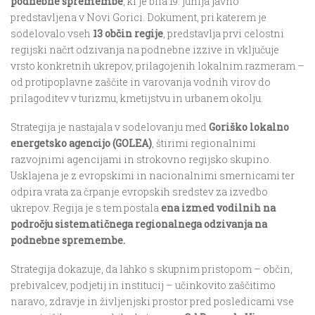
podnebne spremembe
, ki je bila 19. junija javno
predstavljena v Novi Gorici. Dokument, pri katerem je
sodelovalo vseh
13 občin regije
, predstavlja prvi celostni
regijski načrt odzivanja na podnebne izzive in vključuje
vrsto konkretnih ukrepov, prilagojenih lokalnim razmeram –
od protipoplavne zaščite in varovanja vodnih virov do
prilagoditev v turizmu, kmetijstvu in urbanem okolju.
Strategija je nastajala v sodelovanju med
Goriško lokalno
energetsko agencijo (GOLEA)
, štirimi regionalnimi
razvojnimi agencijami in strokovno regijsko skupino.
Usklajena je z evropskimi in nacionalnimi smernicami ter
odpira vrata za črpanje evropskih sredstev za izvedbo
ukrepov. Regija je s tem postala
ena izmed vodilnih na
področju sistematičnega regionalnega odzivanja na
podnebne spremembe.
Strategija dokazuje, da lahko s skupnim pristopom – občin,
prebivalcev, podjetij in institucij – učinkovito zaščitimo
naravo, zdravje in življenjski prostor pred posledicami vse