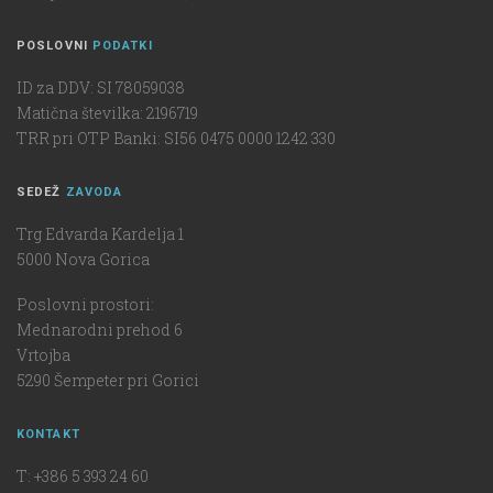
POSLOVNI
PODATKI
ID za DDV: SI 78059038
Matična številka: 2196719
TRR pri OTP Banki: SI56 0475 0000 1242 330
SEDEŽ
ZAVODA
Trg Edvarda Kardelja 1
5000 Nova Gorica
Poslovni prostori:
Mednarodni prehod 6
Vrtojba
5290 Šempeter pri Gorici
KONTAKT
T: +386 5 393 24 60