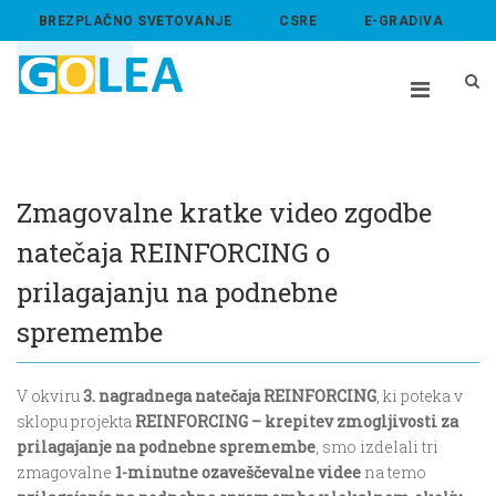
BREZPLAČNO SVETOVANJE
CSRE
E-GRADIVA
ABOUT US
Zmagovalne kratke video zgodbe
natečaja REINFORCING o
prilagajanju na podnebne
spremembe
V okviru
3. nagradnega natečaja REINFORCING
, ki poteka v
sklopu projekta
REINFORCING – krepitev zmogljivosti za
prilagajanje na podnebne spremembe
, smo izdelali tri
zmagovalne
1-minutne ozaveščevalne videe
na temo