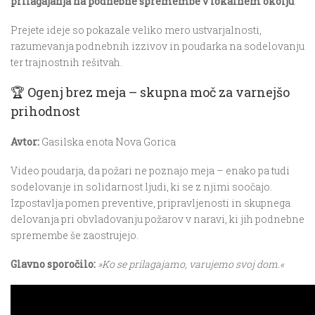
prilagajanja na podnebne spremembe v lokalnem okolju
.
Prejete ideje so pokazale veliko mero ustvarjalnosti,
razumevanja podnebnih izzivov in poudarka na sodelovanju
ter trajnostnih rešitvah.
🏆 Ogenj brez meja – skupna moč za varnejšo
prihodnost
Avtor:
Gasilska enota Nova Gorica
Video poudarja, da požari ne poznajo meja – enako pa tudi
sodelovanje in solidarnost ljudi, ki se z njimi soočajo.
Izpostavlja pomen preventive, pripravljenosti in skupnega
delovanja pri obvladovanju požarov v naravi, ki jih podnebne
spremembe še zaostrujejo.
Glavno sporočilo:
»Ko se prilagajamo, varujemo svoj dom.«