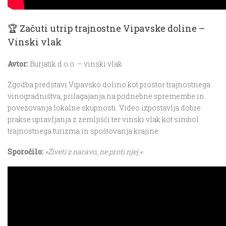
🏆 Začuti utrip trajnostne Vipavske doline –
Vinski vlak
Avtor:
Burjatik d.o.o. – vinski vlak
Zgodba predstavi Vipavsko dolino kot prostor trajnostnega
vinogradništva, prilagajanja na podnebne spremembe in
povezovanja lokalne skupnosti. Video izpostavlja dobre
prakse upravljanja z zemljišči ter vinski vlak kot simbol
trajnostnega turizma in spoštovanja krajine.
Sporočilo:
»Živeti z naravo, ne proti njej.«