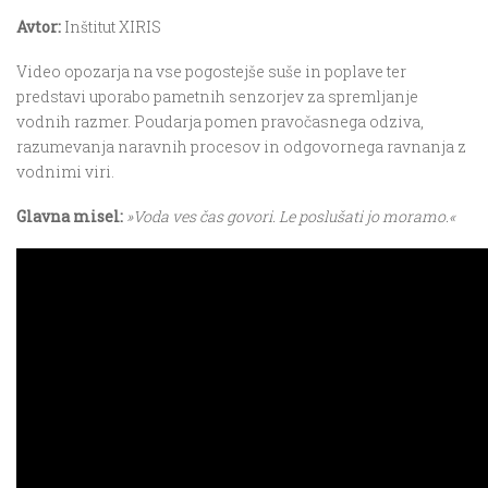
Avtor:
Inštitut XIRIS
Video opozarja na vse pogostejše suše in poplave ter
predstavi uporabo pametnih senzorjev za spremljanje
vodnih razmer. Poudarja pomen pravočasnega odziva,
razumevanja naravnih procesov in odgovornega ravnanja z
vodnimi viri.
Glavna misel:
»Voda ves čas govori. Le poslušati jo moramo.«