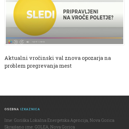
Aktualni vročinski val znova opozarja na
problem pregrevanja mest
OSEBNA
IZKAZNICA
Ime: Goriška Lokalna Energetska Agencija, Nova Gorica
Skrajšano ime: GOLEA, Nova Gorica