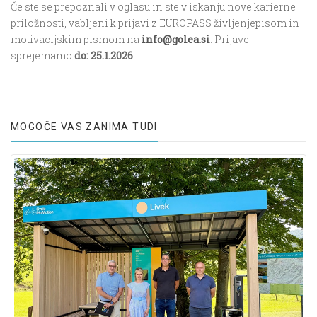
Če ste se prepoznali v oglasu in ste v iskanju nove karierne
priložnosti, vabljeni k prijavi z EUROPASS življenjepisom in
motivacijskim pismom na
info@golea.si
. Prijave
sprejemamo
do: 25.1.2026
.
MOGOČE VAS ZANIMA TUDI