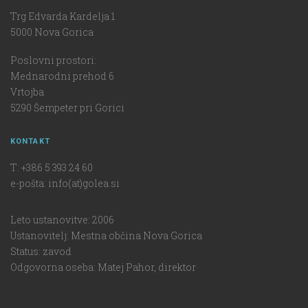
Trg Edvarda Kardelja 1
5000 Nova Gorica
Poslovni prostori:
Mednarodni prehod 6
Vrtojba
5290 Šempeter pri Gorici
KONTAKT
T: +386 5 393 24 60
e-pošta: info(at)golea.si
Leto ustanovitve: 2006
Ustanovitelj: Mestna občina Nova Gorica
Status: zavod
Odgovorna oseba: Matej Pahor, direktor