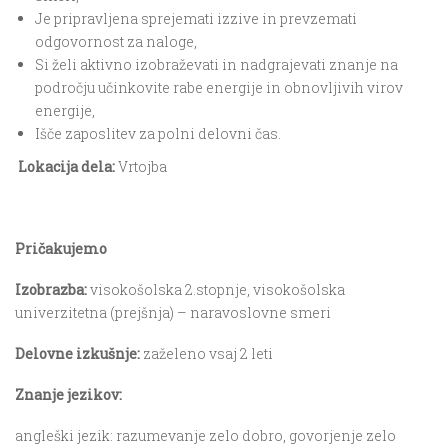
Je pripravljena sprejemati izzive in prevzemati
odgovornost za naloge,
Si želi aktivno izobraževati in nadgrajevati znanje na
področju učinkovite rabe energije in obnovljivih virov
energije,
Išče zaposlitev za polni delovni čas.
Lokacija dela:
Vrtojba
Pričakujemo
Izobrazba:
visokošolska 2.stopnje, visokošolska
univerzitetna (prejšnja) – naravoslovne smeri
Delovne izkušnje:
zaželeno vsaj 2 leti
Znanje jezikov:
angleški jezik: razumevanje zelo dobro, govorjenje zelo