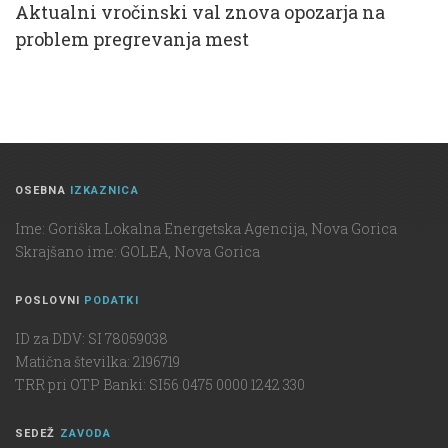
Aktualni vročinski val znova opozarja na
problem pregrevanja mest
OSEBNA
IZKAZNICA
Ime: Goriška Lokalna Energetska Agencija, Nova Gorica
Skrajšano ime: GOLEA, Nova Gorica
POSLOVNI
PODATKI
ID za DDV: SI 78059038
Matična številka: 2196719
TRR pri OTP Banki: SI56 0475 0000 1242 330
SEDEŽ
ZAVODA