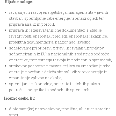
Ključne naloge:
izvajanje in razvoj energetskega managementa v javnih
stavbah, spremljanje rabe energije, terenski ogledi ter
priprava analiz in poročil,
priprava in izdelava tehnične dokumentacije: študije
izvedljivosti, energetski pregledi, energetske izkaznice,
projektna dokumentacija, nadzor nad izvedbo,
sodelovanje pri pripravi, prijavi in izvajanju projektov,
sofinanciranih iz EU in nacionalnih sredstev, s področja
energetike, trajnostnega razvoja in podnebnih sprememb,
strokovna podpora pri razvoju rešitev za zmanjšanje rabe
energije, povečanje deleža obnovljivih virov energije in
zmanjšanje vplivov na okolje,
spremljanje zakonodaje, smernic in dobrih praks s
področja energetike in podnebnih sprememb.
Iščemo osebo, ki:
diplomant(ka) naravoslovne, tehnične, ali druge sorodne
smeri,