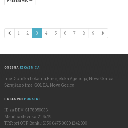
PREBERI VEČ
1
2
3
4
5
6
7
8
9
OSEBNA
IZKAZNICA
Ime: Goriška Lokalna Energetska Agencija, Nova Gorica
Skrajšano ime: GOLEA, Nova Gorica
POSLOVNI
PODATKI
ID za DDV: SI 78059038
Matična številka: 2196719
TRR pri OTP Banki: SI56 0475 0000 1242 330