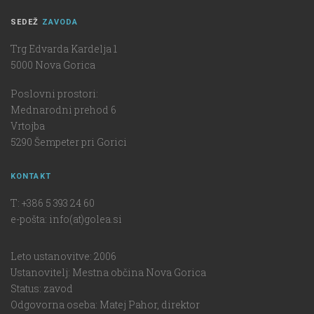
SEDEŽ
ZAVODA
Trg Edvarda Kardelja 1
5000 Nova Gorica
Poslovni prostori:
Mednarodni prehod 6
Vrtojba
5290 Šempeter pri Gorici
KONTAKT
T: +386 5 393 24 60
e-pošta: info(at)golea.si
Leto ustanovitve: 2006
Ustanovitelj: Mestna občina Nova Gorica
Status: zavod
Odgovorna oseba: Matej Pahor, direktor