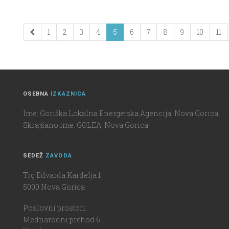
1
2
3
4
5
6
7
8
9
10
11
OSEBNA
IZKAZNICA
Ime: Goriška Lokalna Energetska Agencija, Nova Gorica
Skrajšano ime: GOLEA, Nova Gorica
SEDEŽ
ZAVODA
Trg Edvarda Kardelja 1
5000 Nova Gorica
Poslovni prostori:
Mednarodni prehod 6