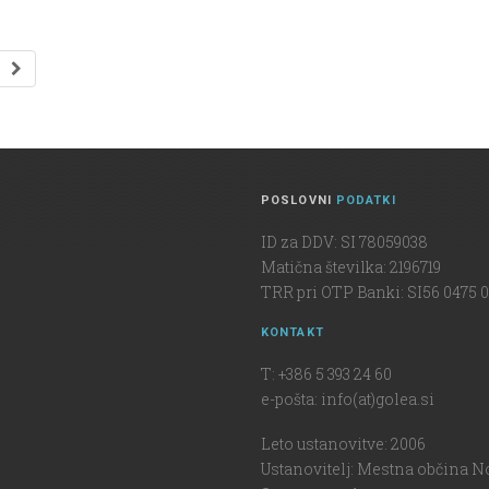
POSLOVNI
PODATKI
ID za DDV: SI 78059038
Matična številka: 2196719
TRR pri OTP Banki: SI56 0475 0
KONTAKT
T: +386 5 393 24 60
e-pošta: info(at)golea.si
Leto ustanovitve: 2006
Ustanovitelj: Mestna občina N