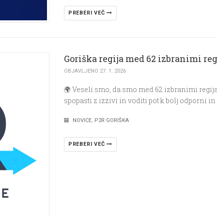
PREBERI VEČ
Goriška regija med 62 izbranimi re
OBJAVLJENO 27. 1. 2026
🌍 Veseli smo, da smo med 62 izbranimi regij
spopasti z izzivi in voditi pot k bolj odporni in
NOVICE
,
P2R GORIŠKA
PREBERI VEČ