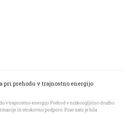
 pri prehodu v trajnostno energijo
du v trajnostno energijo Prehod v nizkoogljično družbo
rmacije in strokovno podporo. Prav zato je bila