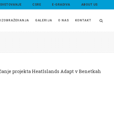
 SVETOVANJE
CSRE
E-GRADIVA
ABOUT US
IZOBRAŽEVANJA
GALERIJA
O NAS
KONTAKT
čanje projekta HeatIslands Adapt v Benetkah