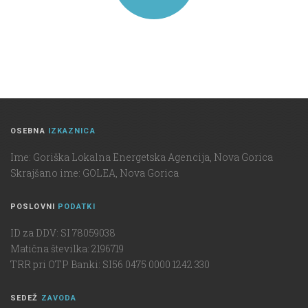
OSEBNA
IZKAZNICA
Ime: Goriška Lokalna Energetska Agencija, Nova Gorica
Skrajšano ime: GOLEA, Nova Gorica
POSLOVNI
PODATKI
ID za DDV: SI 78059038
Matična številka: 2196719
TRR pri OTP Banki: SI56 0475 0000 1242 330
SEDEŽ
ZAVODA