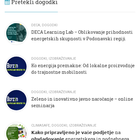
Pretekli dogodki
DECA
,
DOGODKI
DECA Learning Lab – Oblikovanje prihodnosti
energetskih skupnosti v Podonavski regiji
DOGODKI
,
IZOBRAŽEVANJE
Ko energija premakne: Od lokalne proizvodnje
do trajnostne mobilnosti
DOGODKI
,
IZOBRAŽEVANJE
Zeleno in inovativno javno naročanje – online
seminarja
CLIMASAFE
,
DOGODKI
,
IZOBRAŽEVANJE
𝗞𝗮𝗸𝗼 𝗽𝗿𝗶𝗽𝗿𝗮𝘃𝗹𝗷𝗲𝗻𝗼 𝗷𝗲 𝘃𝗮š𝗲 𝗽𝗼𝗱𝗷𝗲𝘁𝗷𝗲 na
𝗼𝗯𝘃𝗹𝗮𝗱𝗼𝘃𝗮𝗻𝗷𝗲 energetskega in podnebnega