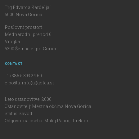
Trg Edvarda Kardelja 1
5000 Nova Gorica
Poslovni prostori:
Mednarodni prehod 6
Vrtojba
5290 Šempeter pri Gorici
KONTAKT
T: +386 5 393 24 60
e-pošta: info(at)golea.si
Leto ustanovitve: 2006
Ustanovitelj: Mestna občina Nova Gorica
Status: zavod
Odgovorna oseba: Matej Pahor, direktor