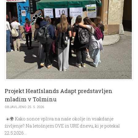
Projekt HeatIslands Adapt predstavljen
mladim v Tolminu
OBJAVLJENO 25. 5. 2026
☀️🌍 Kako sonce vpliva na naše okolje in vsakdanje
življenje? Na letošnjem OVE in URE dnevu, ki je potekal
22.5.2026…