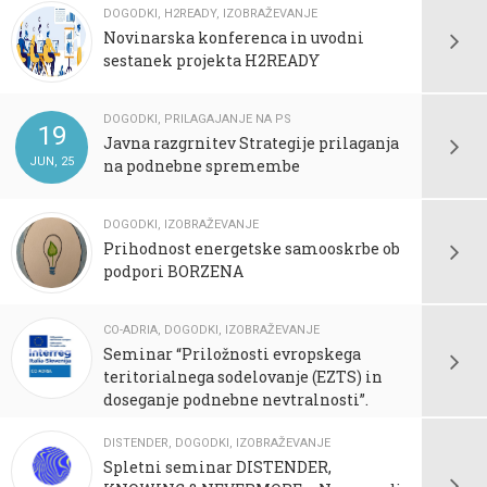
DOGODKI
,
H2READY
,
IZOBRAŽEVANJE
Novinarska konferenca in uvodni
sestanek projekta H2READY
DOGODKI
,
PRILAGAJANJE NA PS
19
Javna razgrnitev Strategije prilaganja
JUN, 25
na podnebne spremembe
DOGODKI
,
IZOBRAŽEVANJE
Prihodnost energetske samooskrbe ob
podpori BORZENA
CO-ADRIA
,
DOGODKI
,
IZOBRAŽEVANJE
Seminar “Priložnosti evropskega
teritorialnega sodelovanje (EZTS) in
doseganje podnebne nevtralnosti”.
DISTENDER
,
DOGODKI
,
IZOBRAŽEVANJE
Spletni seminar DISTENDER,