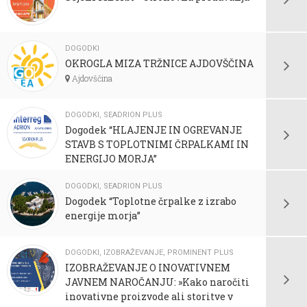
DOGODKI
OKROGLA MIZA TRŽNICE AJDOVŠČINA
Ajdovščina
DOGODKI
,
SEADRION PLUS
Dogodek “HLAJENJE IN OGREVANJE
STAVB S TOPLOTNIMI ČRPALKAMI IN
ENERGIJO MORJA”
DOGODKI
,
SEADRION PLUS
Dogodek “Toplotne črpalke z izrabo
energije morja”
DOGODKI
,
IZOBRAŽEVANJE
,
PROMINENT PLUS
IZOBRAŽEVANJE O INOVATIVNEM
JAVNEM NAROČANJU: »Kako naročiti
inovativne proizvode ali storitve v