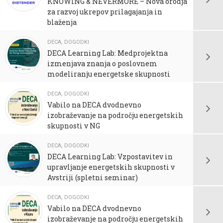
KNOWING & NEVERMORE – Nova orodja
za razvoj ukrepov prilagajanja in
blaženja
DECA
,
DOGODKI
DECA Learning Lab: Medprojektna
izmenjava znanja o poslovnem
modeliranju energetske skupnosti
DECA
,
DOGODKI
Vabilo na DECA dvodnevno
izobraževanje na področju energetskih
skupnosti v NG
DECA
,
DOGODKI
DECA Learning Lab: Vzpostavitev in
upravljanje energetskih skupnosti v
Avstriji (spletni seminar)
DECA
,
DOGODKI
Vabilo na DECA dvodnevno
izobraževanje na področju energetskih