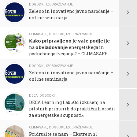
DOGODKI
,
IZOBRAŽEVANJE
Zeleno in inovativno javno naročanje –
online seminarja
CLIMASAFE
,
DOGODKI
,
IZOBRAŽEVANJE
𝗞𝗮𝗸𝗼 𝗽𝗿𝗶𝗽𝗿𝗮𝘃𝗹𝗷𝗲𝗻𝗼 𝗷𝗲 𝘃𝗮š𝗲 𝗽𝗼𝗱𝗷𝗲𝘁𝗷𝗲
na 𝗼𝗯𝘃𝗹𝗮𝗱𝗼𝘃𝗮𝗻𝗷𝗲 energetskega in
podnebnega tveganja? – CLIMASAFE
DOGODKI
,
IZOBRAŽEVANJE
Zeleno in inovativno javno naročanje –
online seminarja
DECA
,
DOGODKI
DECA Learning Lab »Od izkušenj na
pilotnih primerih do praktičnih orodij
za energetske skupnosti«
CLIMASAFE
,
DOGODKI
,
IZOBRAŽEVANJE
Pridružite se nam – Ekstremni