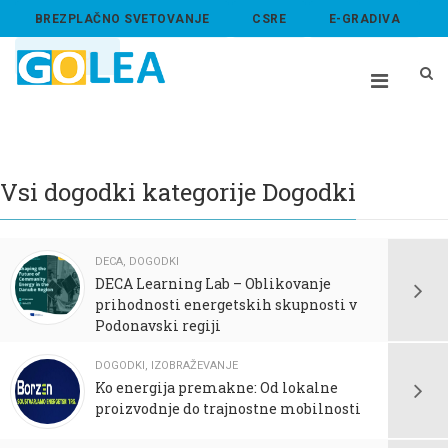
BREZPLAČNO SVETOVANJE
CSRE
E-GRADIVA
ABOUT US
Vsi dogodki kategorije Dogodki
DECA
,
DOGODKI
DECA Learning Lab – Oblikovanje
prihodnosti energetskih skupnosti v
Podonavski regiji
DOGODKI
,
IZOBRAŽEVANJE
Ko energija premakne: Od lokalne
proizvodnje do trajnostne mobilnosti