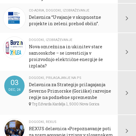
CO-ADRIA
,
DOGODKI
,
IZOBRAŽEVANJE
Delavnica “Uvajanje v skupnostne
projekte in zeleni prehod občin”.
DOGODKI
,
IZOBRAŽEVANJE
Nova omrežnina in ukinitev stare
samooskrbe – se investicija v
proizvodnjo električne energije še
izplača?
DOGODKI
,
PRILAGAJANJE NA PS
03
Delavnica za Strategijo prilagajanja
DEC, 24
Severno Primorske (Goriške) razvojne
regije na podnebne spremembe
Trg Edvarda Kardelja 1, 5000 Nova Gorica
DOGODKI
,
REXUS
REXUS delavnica »Prepoznavanje poti
za premagovanje izzivov v slovenskem