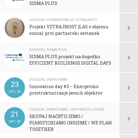
SISMA PLUS
DOGODKI
,
IZOBRAŽEVANJE
,
VZTRAJNOST
Projekt VZTRAJNOST (LAS v objemu
sonca): prvi partnerski sestanek
DOGODKI
,
SISMA PLUS
SISMA PLUS projekt na dogodku
EFFICIENT BUILDINGS DIGITAL DAYS
DOGODKI
,
ENERGYCARE
23
Innovation day #3 – Energetsko
OKT, 20
prestrukturiranje javnih objektov
DOGODKI
,
ENERGYCARE
,
LIGHTINGSOLUTIONS
21
SKUPAJ NAČRTUJEMO /
OKT, 20
PIANIFICHIAMO INSIEME / WE PLAN
TOGETHER