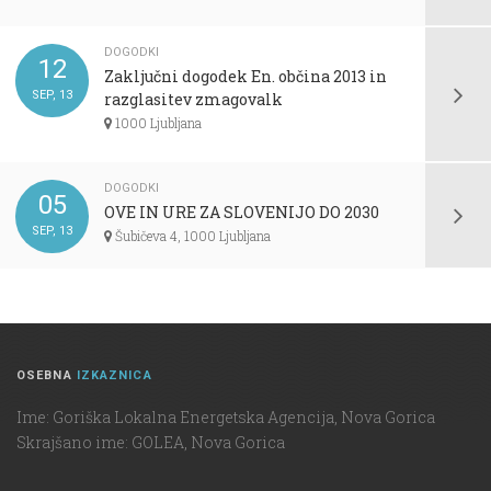
DOGODKI
12
Zaključni dogodek En. občina 2013 in
SEP, 13
razglasitev zmagovalk
1000 Ljubljana
DOGODKI
05
OVE IN URE ZA SLOVENIJO DO 2030
SEP, 13
Šubičeva 4, 1000 Ljubljana
OSEBNA
IZKAZNICA
Ime: Goriška Lokalna Energetska Agencija, Nova Gorica
Skrajšano ime: GOLEA, Nova Gorica