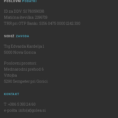
POSLOVNI
PODATKI
ID za DDV: SI 78059038
Matična številka: 2196719
TRR pri OTP Banki: SI56 0475 0000 1242 330
SEDEŽ
ZAVODA
Trg Edvarda Kardelja 1
5000 Nova Gorica
Poslovni prostori:
Mednarodni prehod 6
Vrtojba
5290 Šempeter pri Gorici
KONTAKT
T: +386 5 393 24 60
e-pošta: info(at)golea.si