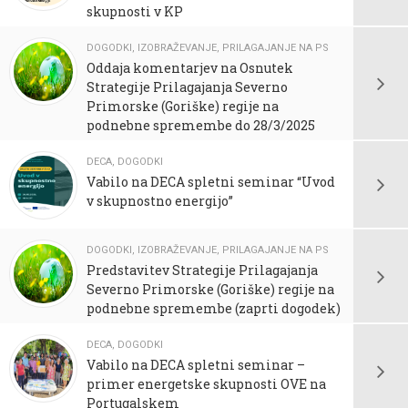
skupnosti v KP
DOGODKI
,
IZOBRAŽEVANJE
,
PRILAGAJANJE NA PS
Oddaja komentarjev na Osnutek
Strategije Prilagajanja Severno
Primorske (Goriške) regije na
podnebne spremembe do 28/3/2025
DECA
,
DOGODKI
Vabilo na DECA spletni seminar “Uvod
v skupnostno energijo”
DOGODKI
,
IZOBRAŽEVANJE
,
PRILAGAJANJE NA PS
Predstavitev Strategije Prilagajanja
Severno Primorske (Goriške) regije na
podnebne spremembe (zaprti dogodek)
DECA
,
DOGODKI
Vabilo na DECA spletni seminar –
primer energetske skupnosti OVE na
Portugalskem