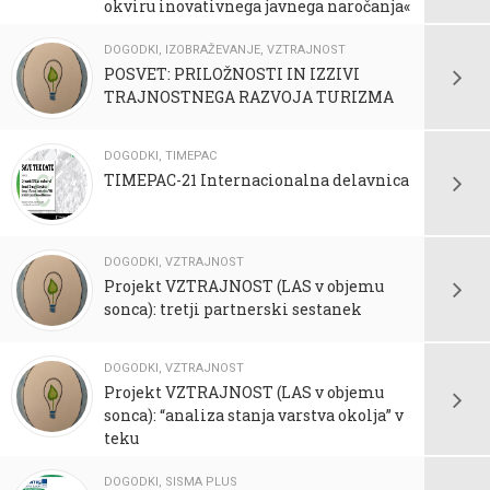
okviru inovativnega javnega naročanja«
DOGODKI
,
IZOBRAŽEVANJE
,
VZTRAJNOST
POSVET: PRILOŽNOSTI IN IZZIVI
TRAJNOSTNEGA RAZVOJA TURIZMA
DOGODKI
,
TIMEPAC
TIMEPAC-21 Internacionalna delavnica
DOGODKI
,
VZTRAJNOST
Projekt VZTRAJNOST (LAS v objemu
sonca): tretji partnerski sestanek
DOGODKI
,
VZTRAJNOST
Projekt VZTRAJNOST (LAS v objemu
sonca): “analiza stanja varstva okolja” v
teku
DOGODKI
,
SISMA PLUS