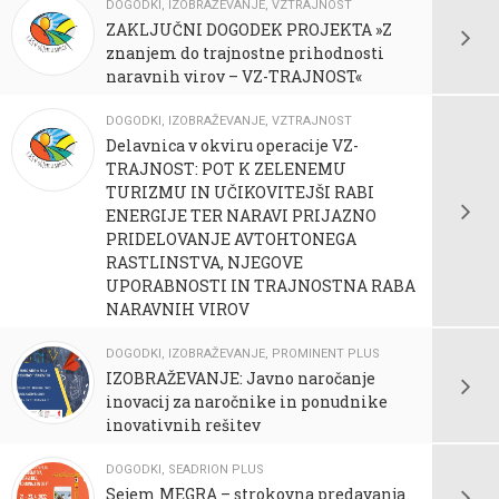
DOGODKI
,
IZOBRAŽEVANJE
,
VZTRAJNOST
ZAKLJUČNI DOGODEK PROJEKTA »Z
znanjem do trajnostne prihodnosti
naravnih virov – VZ-TRAJNOST«
DOGODKI
,
IZOBRAŽEVANJE
,
VZTRAJNOST
Delavnica v okviru operacije VZ-
TRAJNOST: POT K ZELENEMU
TURIZMU IN UČIKOVITEJŠI RABI
ENERGIJE TER NARAVI PRIJAZNO
PRIDELOVANJE AVTOHTONEGA
RASTLINSTVA, NJEGOVE
UPORABNOSTI IN TRAJNOSTNA RABA
NARAVNIH VIROV
DOGODKI
,
IZOBRAŽEVANJE
,
PROMINENT PLUS
IZOBRAŽEVANJE: Javno naročanje
inovacij za naročnike in ponudnike
inovativnih rešitev
DOGODKI
,
SEADRION PLUS
Sejem MEGRA – strokovna predavanja