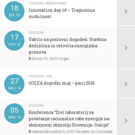
DOGODKI
,
ENERGYCARE
18
Innovation day 1# – Trajnostna
SEP, 20
mobilnost
DOGODKI
17
Vabilo na poslovni dogodek: Stavbna
NOV, 16
dediščina in celovita energijska
prenova
Sermin 50, 6000 Koper
DOGODKI
,
OVE
27
GOLEA dogodki maj – junij 2016
MAJ, 16
DOGODKI
05
Konferenca “Živi laboratorij za
MAR, 14
povečanje racionalne rabe energije na
obmejnem območju Slovenija- Italija”
Mednarodni prehod 6, 5290 Šempeter pri GoriciMed