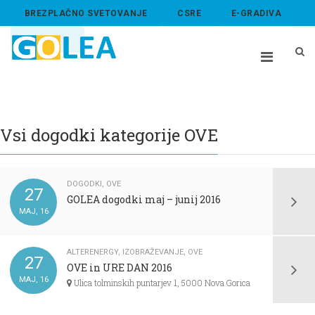
BREZPLAČNO SVETOVANJE
CSRE
E-GRADIVA
ABOUT US
Vsi dogodki kategorije OVE
DOGODKI
,
OVE
27
GOLEA dogodki maj – junij 2016
MAJ, 16
ALTERENERGY
,
IZOBRAŽEVANJE
,
OVE
27
OVE in URE DAN 2016
MAJ, 16
Ulica tolminskih puntarjev 1, 5000 Nova Gorica