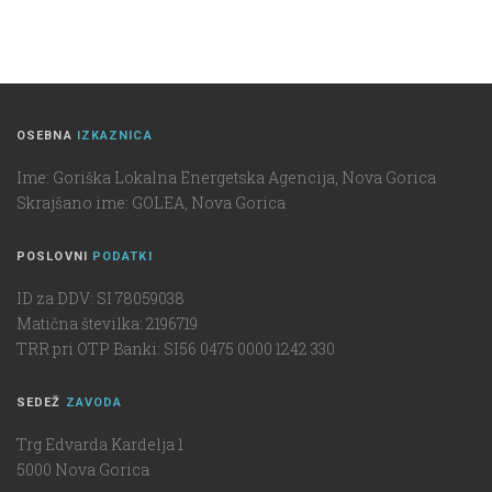
OSEBNA
IZKAZNICA
Ime: Goriška Lokalna Energetska Agencija, Nova Gorica
Skrajšano ime: GOLEA, Nova Gorica
POSLOVNI
PODATKI
ID za DDV: SI 78059038
Matična številka: 2196719
TRR pri OTP Banki: SI56 0475 0000 1242 330
SEDEŽ
ZAVODA
Trg Edvarda Kardelja 1
5000 Nova Gorica