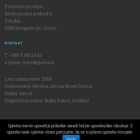
Poslovni prostori:
Mednarodni prehod 6
Vrtojba
5290 Šempeter pri Gorici
KONTAKT
T: +386 5 393 24 60
e-pošta: info(at)golea.si
Leto ustanovitve: 2006
Ustanovitelj: Mestna občina Nova Gorica
Status: zavod
Odgovorna oseba: Matej Pahor, direktor
Spletno mesto uporablja piškotke zaradi boljše uporabniške izkušnje. Z
uporabo naše spletne strani potrjujete, da se z njihovo uporabo strinjate.
Copyright © 2016 Golea. Vse pravice pridržane.
Vredu