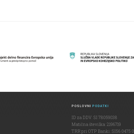
POSLOVNI
PODATKI
ID za DDV: SI 78059038
Matična številka: 2196719
TRR pri OTP Banki: SI56 0475 0