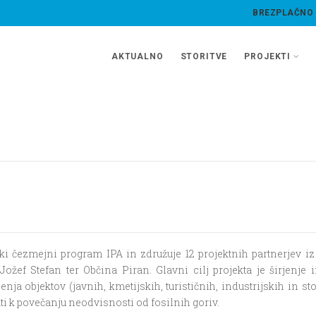
BREZPLAČNO
AKTUALNO
STORITVE
PROJEKTI
 čezmejni program IPA in združuje 12 projektnih partnerjev iz 
Jožef Stefan ter Občina Piran. Glavni cilj projekta je širjenje 
ja objektov (javnih, kmetijskih, turističnih, industrijskih in st
i k povečanju neodvisnosti od fosilnih goriv.