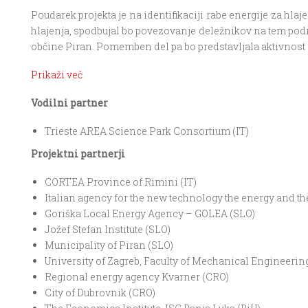
Poudarek projekta je na identifikaciji rabe energije za hla
hlajenja, spodbujal bo povezovanje deležnikov na tem podro
občine Piran. Pomemben del pa bo predstavljala aktivnost 
Prikaži več
Vodilni partner
Trieste AREA Science Park Consortium (IT)
Projektni partnerji
CORTEA Province of Rimini (IT)
Italian agency for the new technology the energy and t
Goriška Local Energy Agency – GOLEA (SLO)
Jožef Stefan Institute (SLO)
Municipality of Piran (SLO)
University of Zagreb, Faculty of Mechanical Engineerin
Regional energy agency Kvarner (CRO)
City of Dubrovnik (CRO)