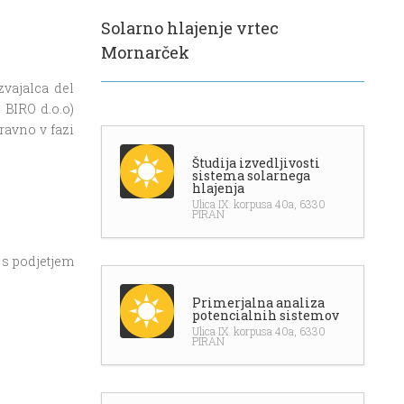
Solarno hlajenje vrtec
Mornarček
zvajalca del
 BIRO d.o.o)
ravno v fazi
Študija izvedljivosti
sistema solarnega
hlajenja
Ulica IX. korpusa 40a, 6330
PIRAN
o s podjetjem
Primerjalna analiza
potencialnih sistemov
Ulica IX. korpusa 40a, 6330
PIRAN