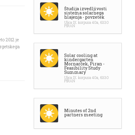
Študija izvedljivosti
sistema solarnega
hlajenja - povzetek
Ulica IX. korpusa 40a, 6330
PIRAN
to 2012 je
ergetskega
Solar cooling at
kindergarten
Mornarček, Piran -
Feasibility Study
Summary
Ulica IX. korpusa 40a, 6330
PIRAN
Minutes of 2nd
partners meeting