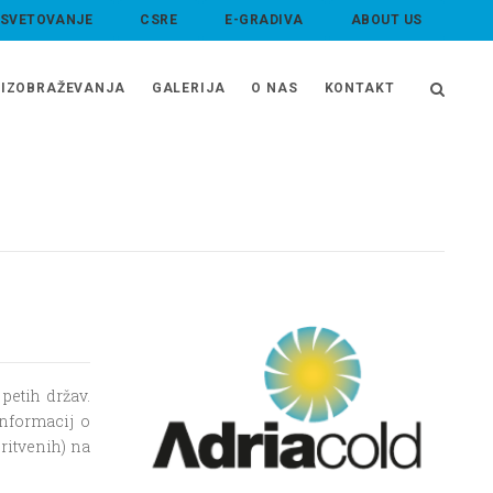
 SVETOVANJE
CSRE
E-GRADIVA
ABOUT US
IZOBRAŽEVANJA
GALERIJA
O NAS
KONTAKT
petih držav.
informacij o
oritvenih) na