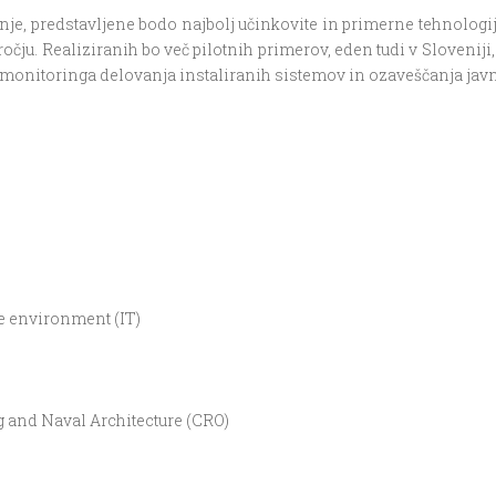
jenje, predstavljene bodo najbolj učinkovite in primerne tehnolog
čju. Realiziranih bo več pilotnih primerov, eden tudi v Sloveniji
monitoringa delovanja instaliranih sistemov in ozaveščanja javn
he environment (IT)
g and Naval Architecture (CRO)