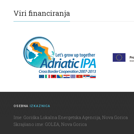
Viri financiranja
OSEBNA
IZKAZNICA
Ime: Goriška Lokalna Energetska Agencija, Nova Gorica
Skrajšano ime: GOLEA, Nova Gorica