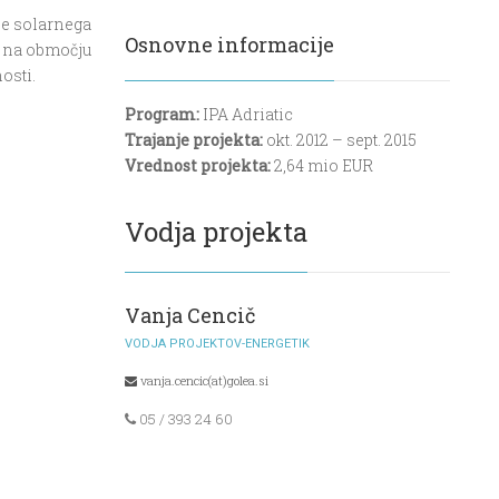
ije solarnega
Osnovne informacije
, na območju
osti.
Program:
IPA Adriatic
Trajanje projekta:
okt. 2012 – sept. 2015
Vrednost projekta:
2,64 mio EUR
Vodja projekta
Vanja Cencič
VODJA PROJEKTOV-ENERGETIK
vanja.cencic(at)golea.si
05 / 393 24 60