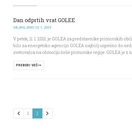
Dan odprtih vrat GOLEE
OBJAVLJENO 13. 1. 2013
V petek, 11. 1. 2013, je GOLEA za predstavnike primorskih obč
bilo za energetsko agencijo GOLEA najbolj uspešno do seda
svetovalca na območju širše primorske regije. GOLEA je z 
PREBERI VEČ
1
2