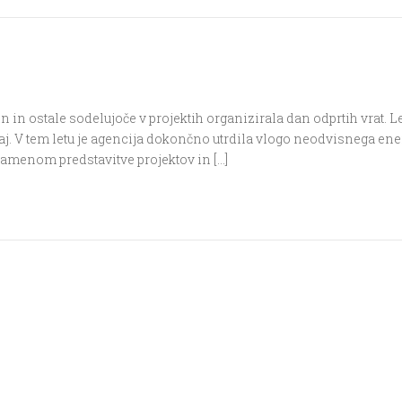
in in ostale sodelujoče v projektih organizirala dan odprtih vrat. Le
j. V tem letu je agencija dokončno utrdila vlogo neodvisnega en
namenom predstavitve projektov in […]