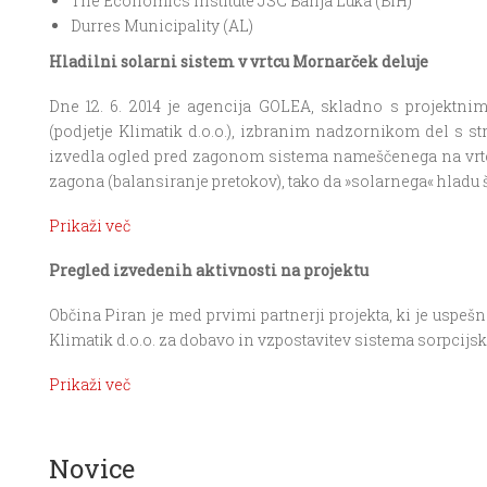
The Economics Institute JSC Banja Luka (BiH)
Durres Municipality (AL)
Hladilni solarni sistem v vrtcu Mornarček deluje
Dne 12. 6. 2014 je agencija GOLEA, skladno s projektni
(podjetje Klimatik d.o.o.), izbranim nadzornikom del s 
izvedla ogled pred zagonom sistema nameščenega na vrtcu 
zagona (balansiranje pretokov), tako da »solarnega« hladu 
Prikaži več
Pregled izvedenih aktivnosti na projektu
Občina Piran je med prvimi partnerji projekta, ki je uspešn
Klimatik d.o.o. za dobavo in vzpostavitev sistema sorpcijsk
Prikaži več
Novice