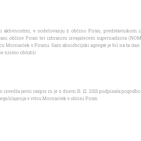
mi aktivnostmi, v sodelovanju z občino Piran, predstavnikom i
strani občine Piran ter izbranim izvajalecem supernadzora (NOM
Mornarček v Piranu. Sam absorbcijski agregat je bil na ta dan 
še nismo občutili.
o izvedla javni razpis in je z dnem 31. 12. 2013 podpisala pogodb
ega hlajenja v vrtcu Mornarček v občini Piran.