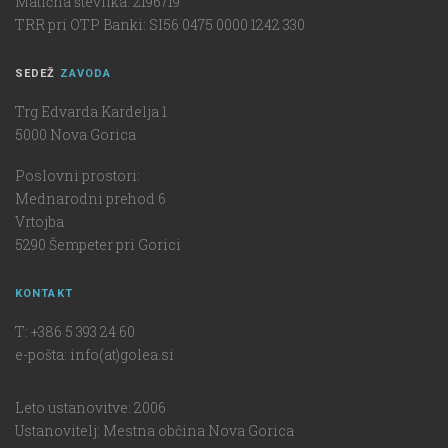
Matična številka: 2196719
TRR pri OTP Banki: SI56 0475 0000 1242 330
SEDEŽ
ZAVODA
Trg Edvarda Kardelja 1
5000 Nova Gorica
Poslovni prostori:
Mednarodni prehod 6
Vrtojba
5290 Šempeter pri Gorici
KONTAKT
T: +386 5 393 24 60
e-pošta: info(at)golea.si
Leto ustanovitve: 2006
Ustanovitelj: Mestna občina Nova Gorica