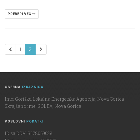
PREBERI VEČ
1
2
OSEBNA
IZKAZNICA
Ime: Goriška Lokalna Energetska Agencija, Nova Gorica
Skrajšano ime: GOLEA, Nova Gorica
POSLOVNI
PODATKI
ID za DDV: SI 78059038