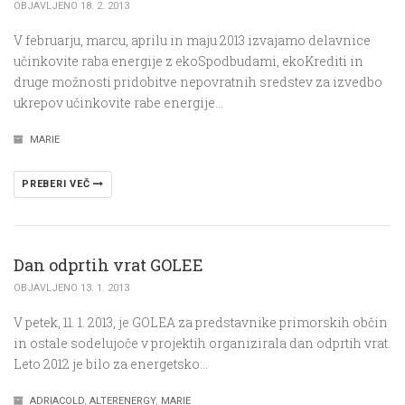
OBJAVLJENO 18. 2. 2013
V februarju, marcu, aprilu in maju 2013 izvajamo delavnice
učinkovite raba energije z ekoSpodbudami, ekoKrediti in
druge možnosti pridobitve nepovratnih sredstev za izvedbo
ukrepov učinkovite rabe energije…
MARIE
PREBERI VEČ
Dan odprtih vrat GOLEE
OBJAVLJENO 13. 1. 2013
V petek, 11. 1. 2013, je GOLEA za predstavnike primorskih občin
in ostale sodelujoče v projektih organizirala dan odprtih vrat.
Leto 2012 je bilo za energetsko…
ADRIACOLD
,
ALTERENERGY
,
MARIE