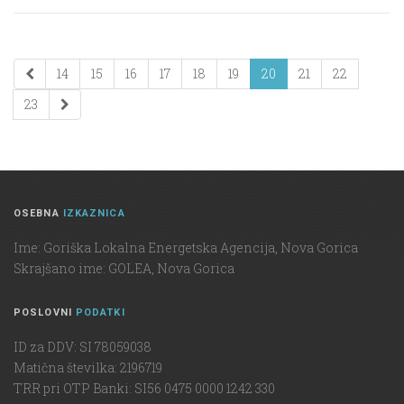
14
15
16
17
18
19
20
21
22
23
OSEBNA
IZKAZNICA
Ime: Goriška Lokalna Energetska Agencija, Nova Gorica
Skrajšano ime: GOLEA, Nova Gorica
POSLOVNI
PODATKI
ID za DDV: SI 78059038
Matična številka: 2196719
TRR pri OTP Banki: SI56 0475 0000 1242 330