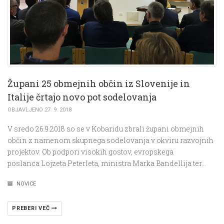
Župani 25 obmejnih občin iz Slovenije in
Italije črtajo novo pot sodelovanja
OBJAVLJENO 27. 9. 2018
V sredo 26.9.2018 so se v Kobaridu zbrali župani obmejnih
občin z namenom skupnega sodelovanja v okviru razvojnih
projektov. Ob podpori visokih gostov, evropskega
poslanca Lojzeta Peterleta, ministra Marka Bandellija ter…
NOVICE
PREBERI VEČ