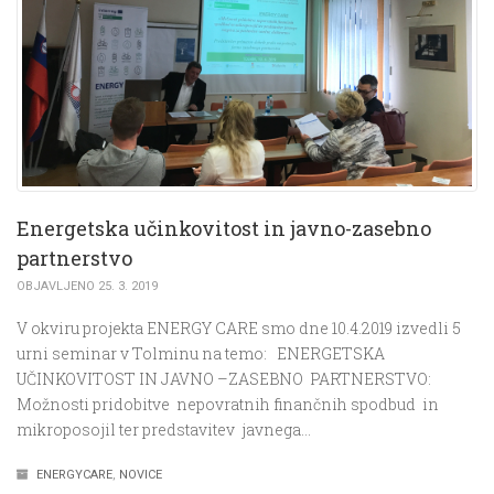
Energetska učinkovitost in javno-zasebno
partnerstvo
OBJAVLJENO 25. 3. 2019
V okviru projekta ENERGY CARE smo dne 10.4.2019 izvedli 5
urni seminar v Tolminu na temo: ENERGETSKA
UČINKOVITOST IN JAVNO –ZASEBNO PARTNERSTVO:
Možnosti pridobitve nepovratnih finančnih spodbud in
mikroposojil ter predstavitev javnega…
ENERGYCARE
,
NOVICE