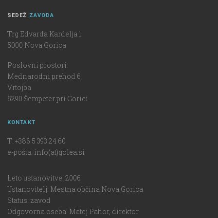
SEDEŽ
ZAVODA
Trg Edvarda Kardelja 1
5000 Nova Gorica
Poslovni prostori:
Mednarodni prehod 6
Vrtojba
5290 Šempeter pri Gorici
KONTAKT
T: +386 5 393 24 60
e-pošta: info(at)golea.si
Leto ustanovitve: 2006
Ustanovitelj: Mestna občina Nova Gorica
Status: zavod
Odgovorna oseba: Matej Pahor, direktor