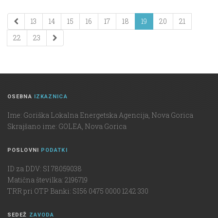
13
14
15
16
17
18
19
20
21
22
23
OSEBNA
IZKAZNICA
Ime: Goriška Lokalna Energetska Agencija, Nova Gorica
Skrajšano ime: GOLEA, Nova Gorica
POSLOVNI
PODATKI
ID za DDV: SI 78059038
Matična številka: 2196719
TRR pri OTP Banki: SI56 0475 0000 1242 330
SEDEŽ
ZAVODA