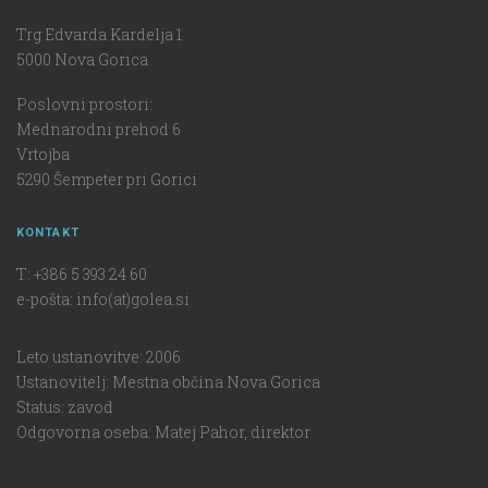
Trg Edvarda Kardelja 1
5000 Nova Gorica
Poslovni prostori:
Mednarodni prehod 6
Vrtojba
5290 Šempeter pri Gorici
KONTAKT
T: +386 5 393 24 60
e-pošta: info(at)golea.si
Leto ustanovitve: 2006
Ustanovitelj: Mestna občina Nova Gorica
Status: zavod
Odgovorna oseba: Matej Pahor, direktor