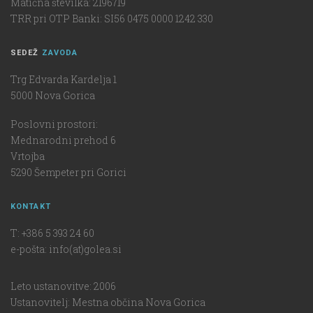
Matična številka: 2196719
TRR pri OTP Banki: SI56 0475 0000 1242 330
SEDEŽ
ZAVODA
Trg Edvarda Kardelja 1
5000 Nova Gorica
Poslovni prostori:
Mednarodni prehod 6
Vrtojba
5290 Šempeter pri Gorici
KONTAKT
T: +386 5 393 24 60
e-pošta: info(at)golea.si
Leto ustanovitve: 2006
Ustanovitelj: Mestna občina Nova Gorica