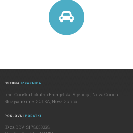
OSEBNA
IZKAZNICA
Ime: Goriška Lokalna Energetska Agencija, Nova Gorica
Skrajšano ime: GOLEA, Nova Gorica
POSLOVNI
PODATKI
ID za DDV: SI 78059038