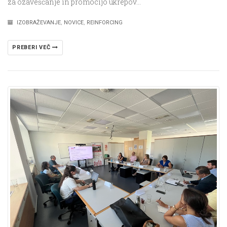
za ozaveščanje in promocijo ukrepov…
IZOBRAŽEVANJE
,
NOVICE
,
REINFORCING
PREBERI VEČ