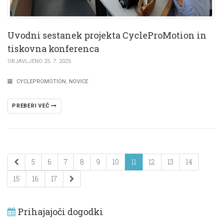
Uvodni sestanek projekta CycleProMotion in
tiskovna konferenca
OBJAVLJENO 25. 7. 2025
CYCLEPROMOTION
,
NOVICE
PREBERI VEČ
5
6
7
8
9
10
11
12
13
14
15
16
17
Prihajajoči dogodki