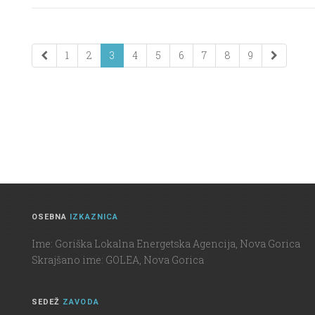
1
2
3
4
5
6
7
8
9
OSEBNA
IZKAZNICA
Ime: Goriška Lokalna Energetska Agencija, Nova Gorica
Skrajšano ime: GOLEA, Nova Gorica
SEDEŽ
ZAVODA