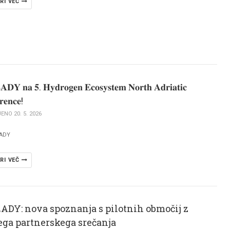
RI VEČ
𝐃𝐘 𝐧𝐚 𝟓. 𝐇𝐲𝐝𝐫𝐨𝐠𝐞𝐧 𝐄𝐜𝐨𝐬𝐲𝐬𝐭𝐞𝐦 𝐍𝐨𝐫𝐭𝐡 𝐀𝐝𝐫𝐢𝐚𝐭𝐢𝐜
𝐫𝐞𝐧𝐜𝐞!
NO 20. 5. 2026
ADY
RI VEČ
ADY: nova spoznanja s pilotnih območij z
ega partnerskega srečanja