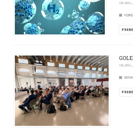
OBJAVLJE
H2RE
PREBE
GOLE
OBJAVLJE
NOVI
PREBE