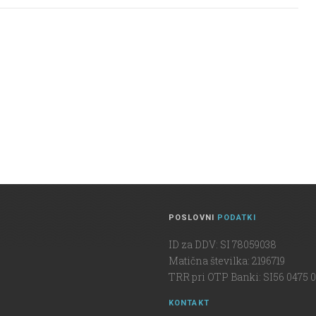
POSLOVNI
PODATKI
ID za DDV: SI 78059038
Matična številka: 2196719
TRR pri OTP Banki: SI56 0475 0
KONTAKT