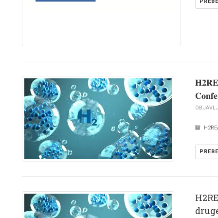
PREBE
𝐇𝟐𝐑𝐄
𝐂𝐨𝐧𝐟𝐞
OBJAVLJE
H2RE
PREBE
H2RE
drug