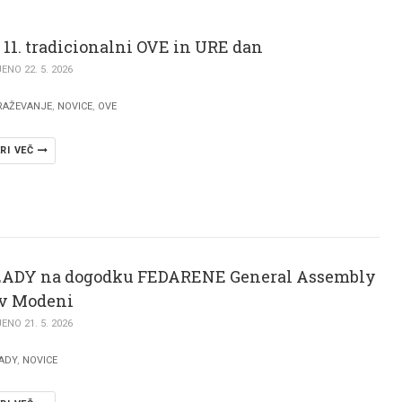
 11. tradicionalni OVE in URE dan
NO 22. 5. 2026
RAŽEVANJE
,
NOVICE
,
OVE
RI VEČ
ADY na dogodku FEDARENE General Assembly
 v Modeni
NO 21. 5. 2026
ADY
,
NOVICE