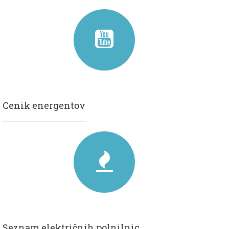
Cenik energentov
Seznam električnih polnilnic