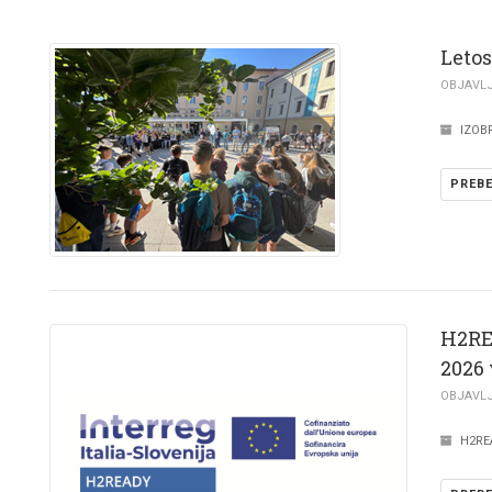
Letos
OBJAVLJE
IZOB
PREBE
H2RE
2026
OBJAVLJE
H2RE