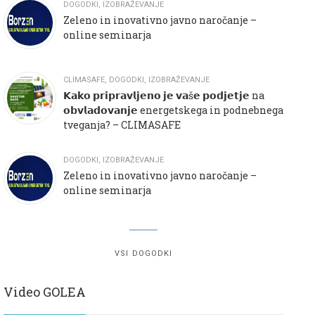
DOGODKI
,
IZOBRAŽEVANJE
Zeleno in inovativno javno naročanje –
online seminarja
CLIMASAFE
,
DOGODKI
,
IZOBRAŽEVANJE
𝗞𝗮𝗸𝗼 𝗽𝗿𝗶𝗽𝗿𝗮𝘃𝗹𝗷𝗲𝗻𝗼 𝗷𝗲 𝘃𝗮š𝗲 𝗽𝗼𝗱𝗷𝗲𝘁𝗷𝗲 na
𝗼𝗯𝘃𝗹𝗮𝗱𝗼𝘃𝗮𝗻𝗷𝗲 energetskega in podnebnega
tveganja? – CLIMASAFE
DOGODKI
,
IZOBRAŽEVANJE
Zeleno in inovativno javno naročanje –
online seminarja
VSI DOGODKI
Video GOLEA