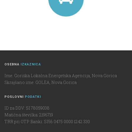
OSEBNA
IZKAZNICA
Ime: Goriška Lokalna Energetska Agencija, Nova Gorica
Skrajšano ime: GOLEA, Nova Gorica
POSLOVNI
PODATKI
ID za DDV: SI 78059038
Matična številka: 2196719
TRR pri OTP Banki: SI56 0475 0000 1242 330