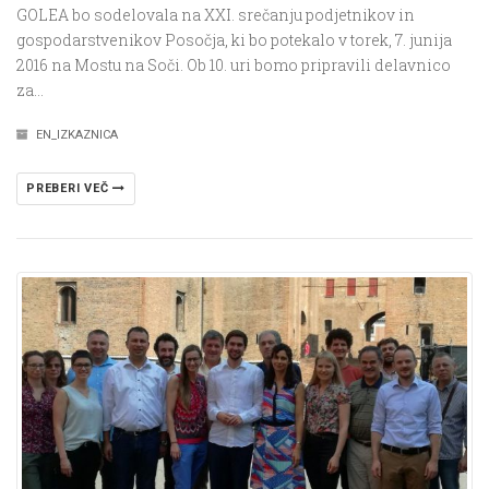
GOLEA bo sodelovala na XXI. srečanju podjetnikov in
gospodarstvenikov Posočja, ki bo potekalo v torek, 7. junija
2016 na Mostu na Soči. Ob 10. uri bomo pripravili delavnico
za…
EN_IZKAZNICA
PREBERI VEČ