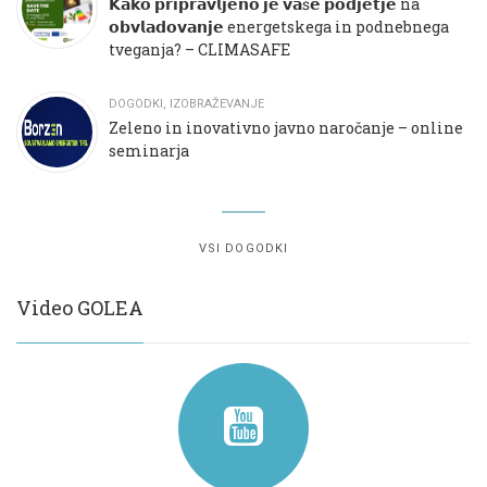
𝗞𝗮𝗸𝗼 𝗽𝗿𝗶𝗽𝗿𝗮𝘃𝗹𝗷𝗲𝗻𝗼 𝗷𝗲 𝘃𝗮š𝗲 𝗽𝗼𝗱𝗷𝗲𝘁𝗷𝗲 na
𝗼𝗯𝘃𝗹𝗮𝗱𝗼𝘃𝗮𝗻𝗷𝗲 energetskega in podnebnega
tveganja? – CLIMASAFE
DOGODKI
,
IZOBRAŽEVANJE
Zeleno in inovativno javno naročanje – online
seminarja
VSI DOGODKI
Video GOLEA