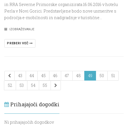
in RRA Severne Primorske organizirata 16.06.2016 v hotelu
Perla v Novi Gorici. Predstavljene bodo nove usmeritve s
področja e-mobilnosti in nadgradnje v turistične…
IZOBRAŽEVANJE
PREBERI VEČ
43
44
45
46
47
48
49
50
51
52
53
54
55
Prihajajoči dogodki
Ni prihajajočih dogodkov