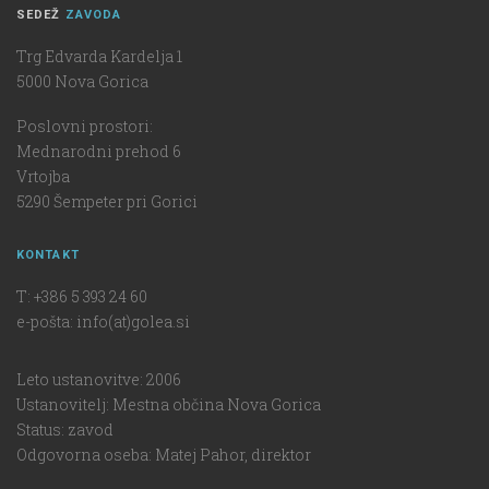
SEDEŽ
ZAVODA
Trg Edvarda Kardelja 1
5000 Nova Gorica
Poslovni prostori:
Mednarodni prehod 6
Vrtojba
5290 Šempeter pri Gorici
KONTAKT
T: +386 5 393 24 60
e-pošta: info(at)golea.si
Leto ustanovitve: 2006
Ustanovitelj: Mestna občina Nova Gorica
Status: zavod
Odgovorna oseba: Matej Pahor, direktor