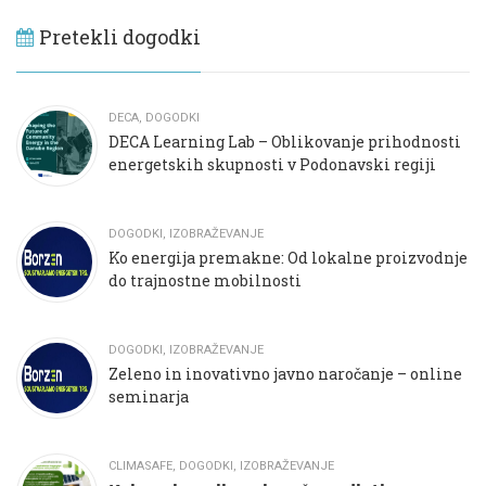
Pretekli dogodki
DECA
,
DOGODKI
DECA Learning Lab – Oblikovanje prihodnosti
energetskih skupnosti v Podonavski regiji
DOGODKI
,
IZOBRAŽEVANJE
Ko energija premakne: Od lokalne proizvodnje
do trajnostne mobilnosti
DOGODKI
,
IZOBRAŽEVANJE
Zeleno in inovativno javno naročanje – online
seminarja
CLIMASAFE
,
DOGODKI
,
IZOBRAŽEVANJE