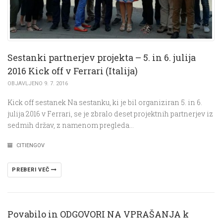
Sestanki partnerjev projekta – 5. in 6. julija
2016 Kick off v Ferrari (Italija)
OBJAVLJENO 9. 7. 2016
Kick off sestanek Na sestanku, ki je bil organiziran 5. in 6.
julija 2016 v Ferrari, se je zbralo deset projektnih partnerjev iz
sedmih držav, z namenom pregleda…
CITIENGOV
PREBERI VEČ
Povabilo in ODGOVORI NA VPRAŠANJA k