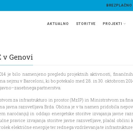
BREZPLAČNO
AKTUALNO
STORITVE
PROJEKTI
E v Genovi
2014 je bilo namenjeno pregledu projektnih aktivnosti, finančn
na sejmu v Barceloni, ki bo potekalo med 28. in 30. oktobrom 201
u javno–zasebnega partnerstva.
stvom za infrastrukturo in prostor (MzIP) in Ministrstvom za fin
na javna razsvetljava Brda. Občina je v ta namen pridobila nepov
em naročanju) in oddajo energetske storitve izvajanja javne raz
ne pravice izvajanja storitve javne razsvetljave, plačal občini k
rošek električne energije ter rednega vzdrževanja te infrastrukture