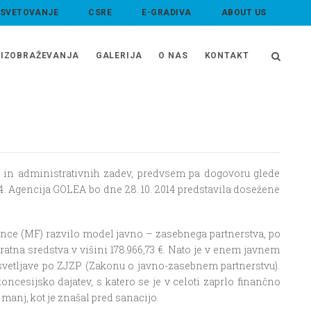
 SVETOVANJE
CSRE
E-GRADIVA
ABOUT US
IZOBRAŽEVANJA
GALERIJA
O NAS
KONTAKT
ih in administrativnih zadev, predvsem pa dogovoru glede
4. Agencija GOLEA bo dne 28. 10. 2014 predstavila dosežene
ance (MF) razvilo model javno – zasebnega partnerstva, po
ratna sredstva v višini 178.966,73 €. Nato je v enem javnem
svetljave po ZJZP (Zakonu o javno-zasebnem partnerstvu).
oncesijsko dajatev, s katero se je v celoti zaprlo finančno
 manj, kot je znašal pred sanacijo.