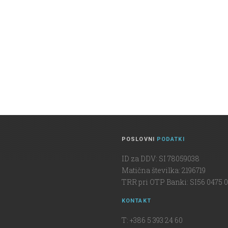
POSLOVNI
PODATKI
ID za DDV: SI 78059038
Matična številka: 2196719
TRR pri OTP Banki: SI56 0475 0
KONTAKT
T: +386 5 393 24 60