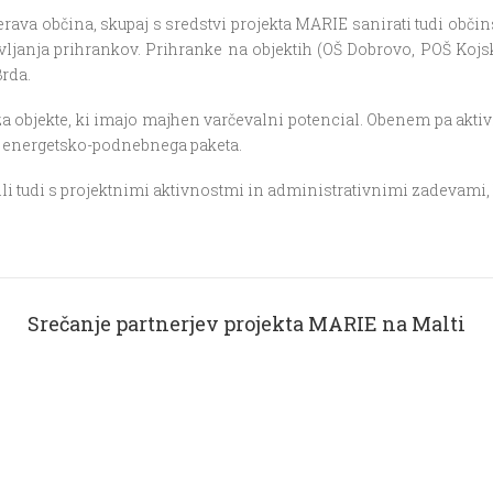
 občina, skupaj s sredstvi projekta MARIE sanirati tudi občinsk
vljanja prihrankov. Prihranke na objektih (OŠ Dobrovo, POŠ Kojs
Brda.
a objekte, ki imajo majhen varčevalni potencial. Obenem pa akti
ega energetsko-podnebnega paketa.
nanili tudi s projektnimi aktivnostmi in administrativnimi zadevami
Srečanje partnerjev projekta MARIE na Malti