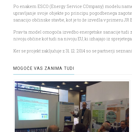
Po enakem ESCO (Energy Service COmpany) modelu namerava
upravljanje svoje objekte po principu pogodbenega zagota
sanacijo občinske stavbe, kot je to že izvedla v primeru JR 
Prav ta model omogoča izvedbo energetske sanacije tudi z
nivoju občine kot tudi na nivoju EU, ki izhajajo iz sprejet
Ker se projekt zaključuje z 31. 12. 2014 so se partnerji sez
MOGOČE VAS ZANIMA TUDI