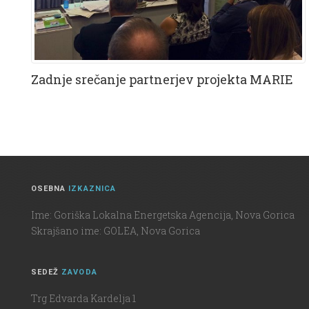
Zadnje srečanje partnerjev projekta MARIE
OSEBNA
IZKAZNICA
Ime: Goriška Lokalna Energetska Agencija, Nova Gorica
Skrajšano ime: GOLEA, Nova Gorica
SEDEŽ
ZAVODA
Trg Edvarda Kardelja 1