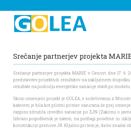
Srečanje partnerjev projekta MARI
Srečanje partnerjev projekta MARIE v Genovi dne 17. 6. 
predstavitev projektnih rezultatov na zaključnem dogodku 
rezultate na področju energetske sanacije stavb po model
Skozi omenjeni projekt je GOLEA, v sodelovanju z Ministr
katerem je bila kot pilotni primer sanirana že prej omenje
razpisu združila izvedbo sanacije po ZJN (Zakonu o javn
Izbrani pogodbenik je zatem, na podlagi posebne in izključ
konstrukcijo prenove JR. Ključno pri tem je, da bo znašal st