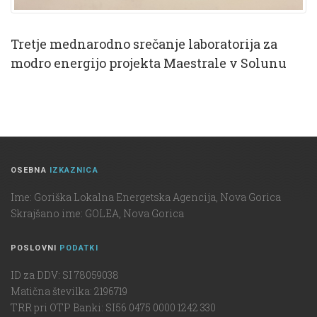
Tretje mednarodno srečanje laboratorija za
modro energijo projekta Maestrale v Solunu
OSEBNA
IZKAZNICA
Ime: Goriška Lokalna Energetska Agencija, Nova Gorica
Skrajšano ime: GOLEA, Nova Gorica
POSLOVNI
PODATKI
ID za DDV: SI 78059038
Matična številka: 2196719
TRR pri OTP Banki: SI56 0475 0000 1242 330