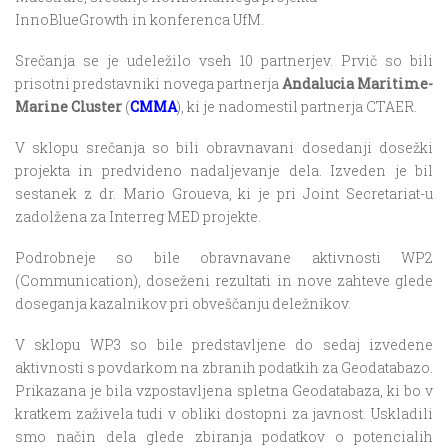
InnoBlueGrowth in konferenca UfM.
Srečanja se je udeležilo vseh 10 partnerjev. Prvič so bili
prisotni predstavniki novega partnerja
Andalucia Maritime-
Marine Cluster
(
CMMA
), ki je nadomestil partnerja CTAER.
V sklopu srečanja so bili obravnavani dosedanji dosežki
projekta in predvideno nadaljevanje dela. Izveden je bil
sestanek z dr. Mario Groueva, ki je pri Joint Secretariat-u
zadolžena za Interreg MED projekte.
Podrobneje so bile obravnavane aktivnosti WP2
(Communication), doseženi rezultati in nove zahteve glede
doseganja kazalnikov pri obveščanju deležnikov.
V sklopu WP3 so bile predstavljene do sedaj izvedene
aktivnosti s povdarkom na zbranih podatkih za Geodatabazo.
Prikazana je bila vzpostavljena spletna Geodatabaza, ki bo v
kratkem zaživela tudi v obliki dostopni za javnost. Uskladili
smo način dela glede zbiranja podatkov o potencialih