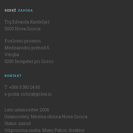
SEDEŽ
ZAVODA
Trg Edvarda Kardelja 1
5000 Nova Gorica
Poslovni prostori:
Mednarodni prehod 6
Vrtojba
5290 Šempeter pri Gorici
KONTAKT
T: +386 5 393 24 60
e-pošta: info(at)golea.si
Leto ustanovitve: 2006
Ustanovitelj: Mestna občina Nova Gorica
Status: zavod
Odgovorna oseba: Matej Pahor, direktor