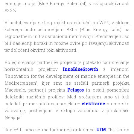
energije morja (Blue Energy Potential), v sklopu aktivnosti
A3.3.2.
V nadaljevanju se bo projekt osredotočil na WP4, v sklopu
katerega bodo ustanovljeni BEL-i (Blue Energy Labs) na
regionalnem in transnacionalnem nivoju. Predstavljeni so
bili naslednji koraki in možne ovire pri izvajanju aktivnosti
ter določeni okvirni roki aktivnosti.
Poleg srečanja partnerjev projekta je potekalo tudi srečanje
horizontalnih projektov
InnoBlueGrowth
z imenom:
“Innovation for the development of marine energies in the
Medirerranean”, kjer smo se srečali partnerji projekta
Maestrale, partnerji projekta
Pelagos
in ostali pomembni
deležniki različnih profilov. Med srečanjem smo si tudi
ogledali primer pilotnega projekta –
elektrarne
na morsko
valovanje, postavljene v sklopu valobrana v pristanišču
Neaplja.
Udeležili smo se mednarodne konference
UfM
: “1st Union