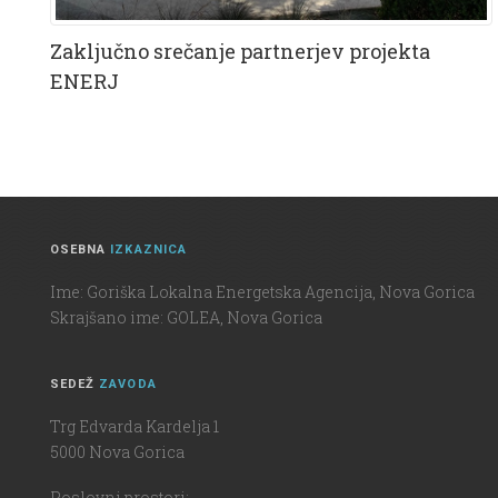
Zaključno srečanje partnerjev projekta
ENERJ
OSEBNA
IZKAZNICA
Ime: Goriška Lokalna Energetska Agencija, Nova Gorica
Skrajšano ime: GOLEA, Nova Gorica
SEDEŽ
ZAVODA
Trg Edvarda Kardelja 1
5000 Nova Gorica
Poslovni prostori: