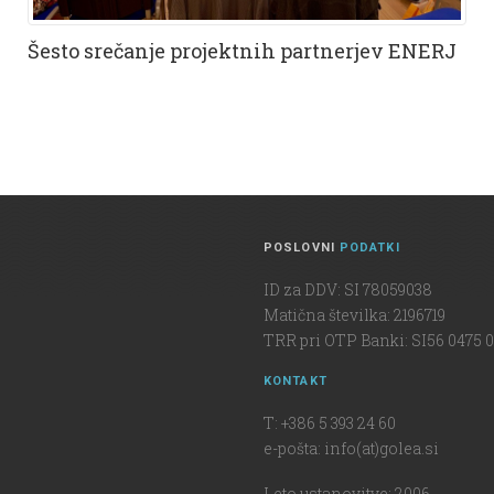
Šesto srečanje projektnih partnerjev ENERJ
POSLOVNI
PODATKI
ID za DDV: SI 78059038
Matična številka: 2196719
TRR pri OTP Banki: SI56 0475 0
KONTAKT
T: +386 5 393 24 60
e-pošta: info(at)golea.si
Leto ustanovitve: 2006