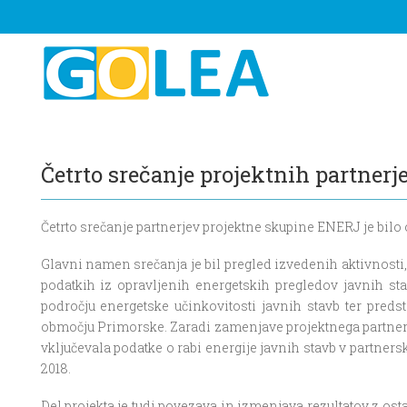
Četrto srečanje projektnih partner
Četrto srečanje partnerjev projektne skupine ENERJ je bilo
Glavni namen srečanja je bil pregled izvedenih aktivnosti,
podatkih iz opravljenih energetskih pregledov javnih st
področju energetske učinkovitosti javnih stavb ter pred
območju Primorske. Zaradi zamenjave projektnega partnerja,
vključevala podatke o rabi energije javnih stavb v partners
2018.
Del projekta je tudi povezava in izmenjava rezultatov z os