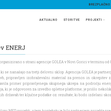
BREZPLAČNO
AKTUALNO
STORITVE
PROJEKTI
jev ENERJ
 organizirano s strani agencije GOLEA v Novi Gorici v terminu od 
 ki se nanašajo na tretji delovni sklop. Agencija GOLEA je partner
avb, pripravljen izobraževalni material za prenos in okrepitev 
stavila primer pripravljenega skupnega ukrepa na področju ener
 ki je odgovoren za izvedbo spletne platforme, je prišlo nekoliko
kih državah ter ključne podatke oz. rezultate, ki bodo izdelani s
talimi MED projekti; v tem kontekstu je bilo partnerjem projekta