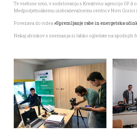
Te vsebine smo, v sodelovanju s Kreativno agencijo OI! d.o.o
Medpodjetniškemu izobraževalnemu centru v Novi Gorici i
Povezava do videa
»Spremljanje rabe in energetska učink
Nekaj utrinkov s snemanja si lahko ogledate na spodnjih fo