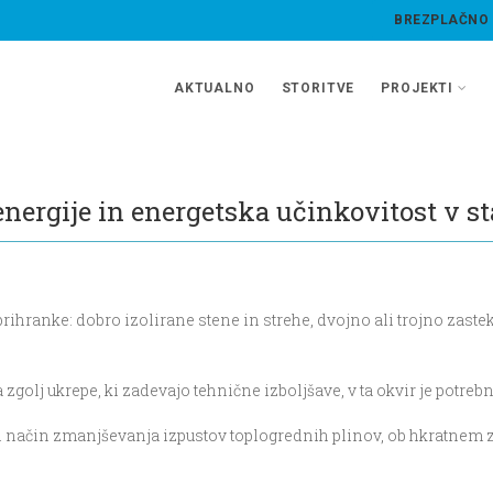
BREZPLAČNO
AKTUALNO
STORITVE
PROJEKTI
nergije in energetska učinkovitost v s
prihranke: dobro izolirane stene in strehe, dvojno ali trojno zas
a zgolj ukrepe, ki zadevajo tehnične izboljšave, v ta okvir je potr
ši način zmanjševanja izpustov toplogrednih plinov, ob hkratnem z