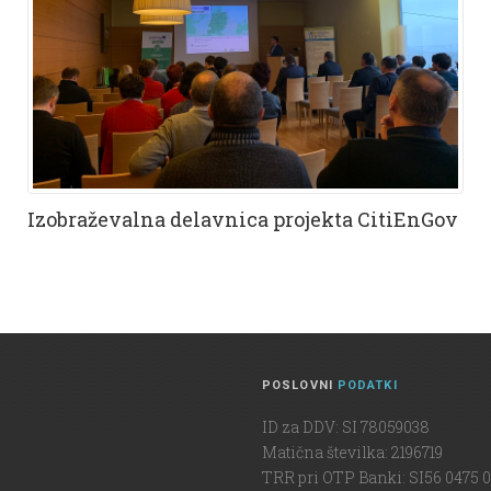
Izobraževalna delavnica projekta CitiEnGov
POSLOVNI
PODATKI
ID za DDV: SI 78059038
Matična številka: 2196719
TRR pri OTP Banki: SI56 0475 0