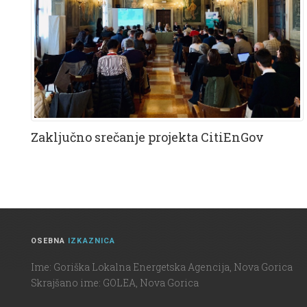
Zaključno srečanje projekta CitiEnGov
OSEBNA
IZKAZNICA
Ime: Goriška Lokalna Energetska Agencija, Nova Gorica
Skrajšano ime: GOLEA, Nova Gorica