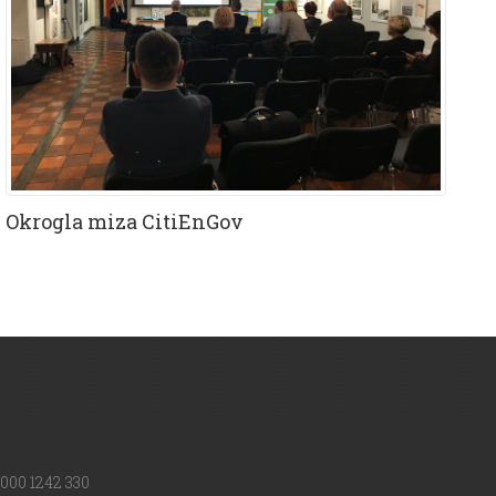
Okrogla miza CitiEnGov
000 1242 330