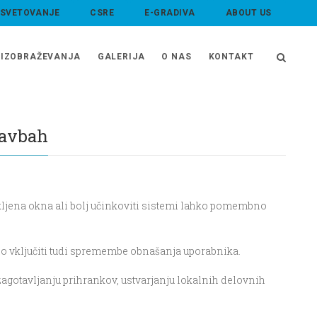
 SVETOVANJE
CSRE
E-GRADIVA
ABOUT US
IZOBRAŽEVANJA
GALERIJA
O NAS
KONTAKT
tavbah
tekljena okna ali bolj učinkoviti sistemi lahko pomembno
ebno vključiti tudi spremembe obnašanja uporabnika.
agotavljanju prihrankov, ustvarjanju lokalnih delovnih