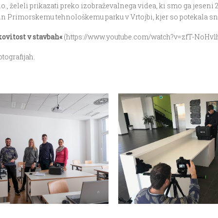
., želeli prikazati preko izobraževalnega videa, ki smo ga jeseni 
n Primorskemu tehnološkemu parku v Vrtojbi, kjer so potekala s
ovitost v stavbah«
(https://www.youtube.com/watch?v=zfT-NoHv1
tografijah.