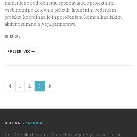
namenjeno podrobnemu spoznavanju s projektnimi
vsebinami po delovnih paketih, finančnim vodenjem
projekta, koordinacijo in poročanjem, komunikacijskim
aktivnostim na nivoju partnerstva…
ENERJ
PREBERI VEČ
1
2
3
OSEBNA
IZKAZNICA
Ime: Goriška Lokalna Energetska Agencija, Nova Gorica