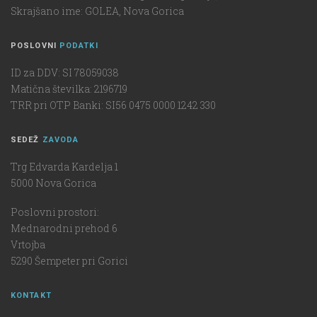
Skrajšano ime: GOLEA, Nova Gorica
POSLOVNI
PODATKI
ID za DDV: SI 78059038
Matična številka: 2196719
TRR pri OTP Banki: SI56 0475 0000 1242 330
SEDEŽ
ZAVODA
Trg Edvarda Kardelja 1
5000 Nova Gorica
Poslovni prostori:
Mednarodni prehod 6
Vrtojba
5290 Šempeter pri Gorici
KONTAKT