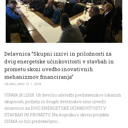
Delavnica “Skupni izzivi in priložnosti za
dvig energetske učinkovitosti v stavbah in
prometu skozi uvedbo inovativnih
mehanizmov financiranja”
OBJAVLJENO 19. 1. 2018
VIPAVA 19.1.2018: Ob številni udeležbi predstavnikov lokalnih
skupnosti, podjetji in drugih deležnikov smo izvedli
delavnico za DVIG ENERGETSKE UČINKOVITOSTI V
STAVBAH IN PROMETU. Na dogodku v okviru projekta
SISMA so bili predstavljeni…