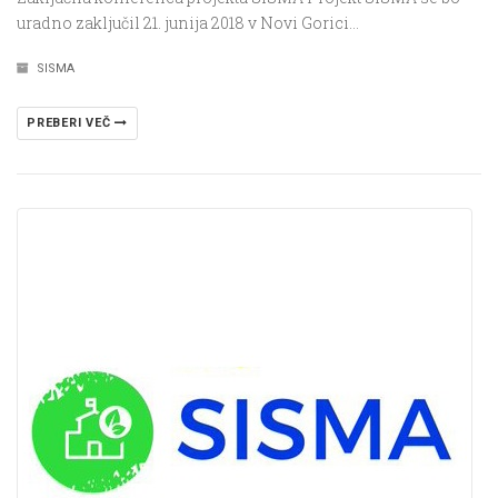
uradno zaključil 21. junija 2018 v Novi Gorici…
SISMA
PREBERI VEČ