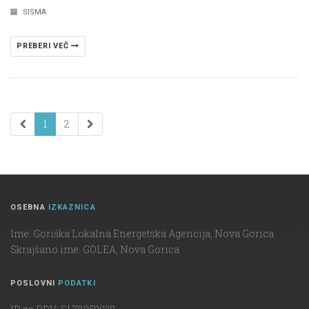
SISMA
PREBERI VEČ
1
2
OSEBNA
IZKAZNICA
Ime: Goriška Lokalna Energetska Agencija, Nova Gorica
Skrajšano ime: GOLEA, Nova Gorica
POSLOVNI
PODATKI