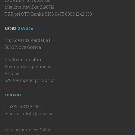
ID za DDV: SI 78059038
Matična številka: 2196719
TRR pri OTP Banki: SI56 0475 0000 1242 330
SEDEŽ
ZAVODA
Trg Edvarda Kardelja 1
5000 Nova Gorica
Poslovni prostori:
Mednarodni prehod 6
Vrtojba
5290 Šempeter pri Gorici
KONTAKT
T: +386 5 393 24 60
e-pošta: info(at)golea.si
Leto ustanovitve: 2006