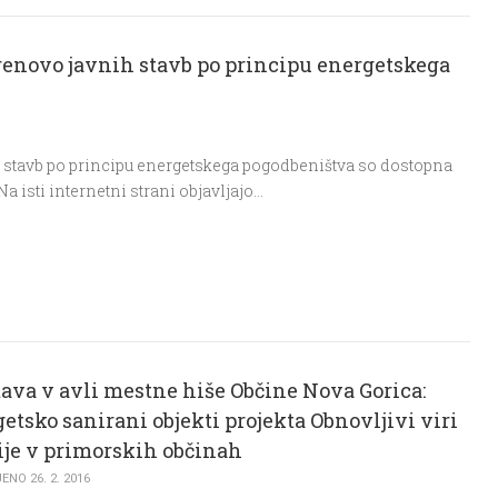
prenovo javnih stavb po principu energetskega
h stavb po principu energetskega pogodbeništva so dostopna
a isti internetni strani objavljajo…
ava v avli mestne hiše Občine Nova Gorica:
etsko sanirani objekti projekta Obnovljivi viri
ije v primorskih občinah
NO 26. 2. 2016