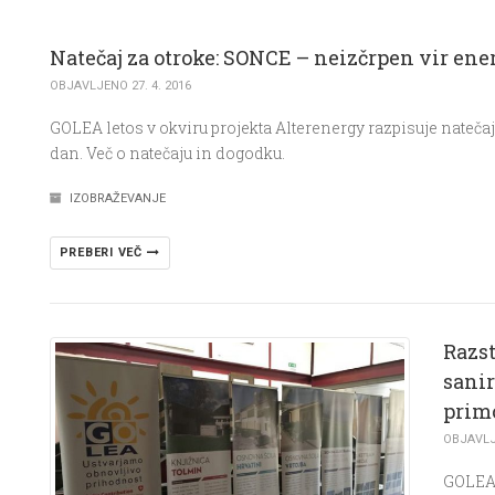
Natečaj za otroke: SONCE – neizčrpen vir ener
OBJAVLJENO 27. 4. 2016
GOLEA letos v okviru projekta Alterenergy razpisuje nateča
dan. Več o natečaju in dogodku.
IZOBRAŽEVANJE
PREBERI VEČ
Razst
sanir
prim
OBJAVLJE
GOLEA 