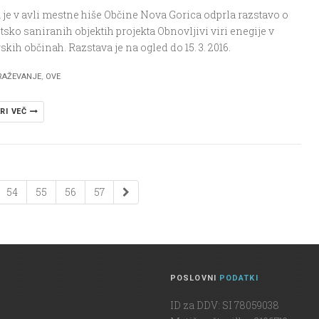
je v avli mestne hiše Občine Nova Gorica odprla razstavo o
tsko saniranih objektih projekta Obnovljivi viri enegije v
kih občinah. Razstava je na ogled do 15. 3. 2016.
RAŽEVANJE
,
OVE
RI VEČ
54
55
56
57
POSLOVNI
PODATKI
ID za DDV: SI 78059038