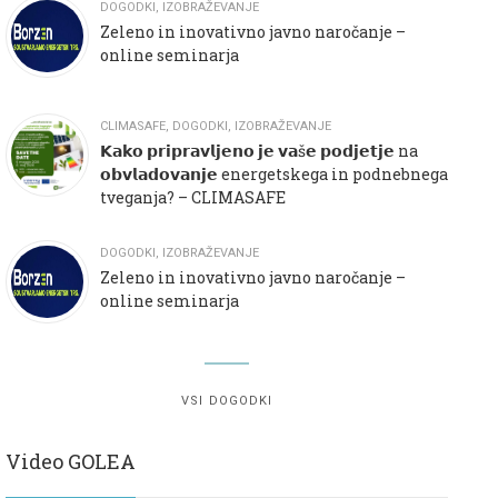
DOGODKI
,
IZOBRAŽEVANJE
Zeleno in inovativno javno naročanje –
online seminarja
CLIMASAFE
,
DOGODKI
,
IZOBRAŽEVANJE
𝗞𝗮𝗸𝗼 𝗽𝗿𝗶𝗽𝗿𝗮𝘃𝗹𝗷𝗲𝗻𝗼 𝗷𝗲 𝘃𝗮š𝗲 𝗽𝗼𝗱𝗷𝗲𝘁𝗷𝗲 na
𝗼𝗯𝘃𝗹𝗮𝗱𝗼𝘃𝗮𝗻𝗷𝗲 energetskega in podnebnega
tveganja? – CLIMASAFE
DOGODKI
,
IZOBRAŽEVANJE
Zeleno in inovativno javno naročanje –
online seminarja
VSI DOGODKI
Video GOLEA