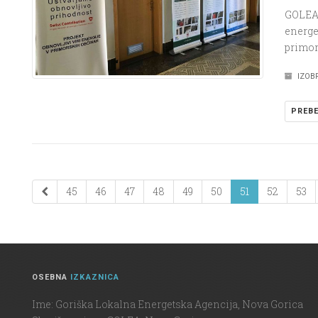
GOLEA 
energe
primors
IZOB
PREBE
45
46
47
48
49
50
51
52
53
OSEBNA
IZKAZNICA
Ime: Goriška Lokalna Energetska Agencija, Nova Gorica