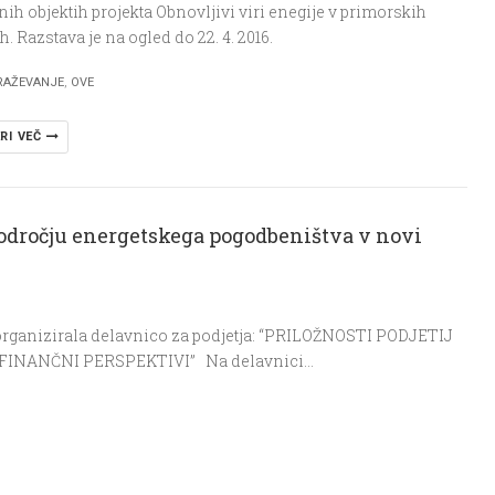
nih objektih projekta Obnovljivi viri enegije v primorskih
. Razstava je na ogled do 22. 4. 2016.
RAŽEVANJE
,
OVE
RI VEČ
področju energetskega pogodbeništva v novi
 organizirala delavnico za podjetja: “PRILOŽNOSTI PODJETIJ
INANČNI PERSPEKTIVI” Na delavnici…