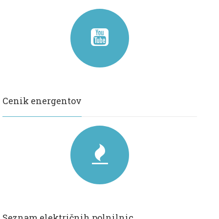
Cenik energentov
Seznam električnih polnilnic