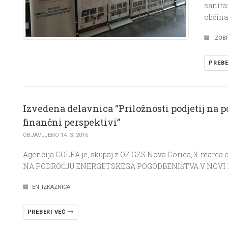
sanira
občinah
IZOB
PREBE
Izvedena delavnica “Priložnosti podjetij na 
finančni perspektivi”
OBJAVLJENO 14. 3. 2016
Agencija GOLEA je, skupaj z OZ GZS Nova Gorica, 3. marca
NA PODROČJU ENERGETSKEGA POGODBENIŠTVA V NOVI F
EN_IZKAZNICA
PREBERI VEČ