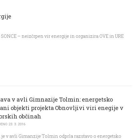
gije
j SONCE – neizčrpen vir energije in organizira OVE in URE
ava v avli Gimnazije Tolmin: energetsko
ani objekti projekta Obnovljivi viri enegije v
orskih občinah
NO 23. 3. 2016
je v avli Gimanzije Tolmin odprla razstavo o energetsko