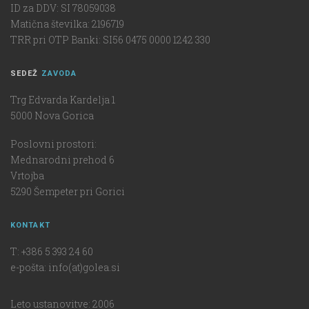
ID za DDV: SI 78059038
Matična številka: 2196719
TRR pri OTP Banki: SI56 0475 0000 1242 330
SEDEŽ
ZAVODA
Trg Edvarda Kardelja 1
5000 Nova Gorica
Poslovni prostori:
Mednarodni prehod 6
Vrtojba
5290 Šempeter pri Gorici
KONTAKT
T: +386 5 393 24 60
e-pošta: info(at)golea.si
Leto ustanovitve: 2006