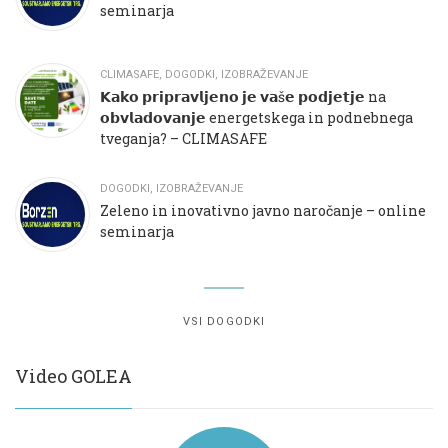
seminarja
CLIMASAFE
,
DOGODKI
,
IZOBRAŽEVANJE
𝗞𝗮𝗸𝗼 𝗽𝗿𝗶𝗽𝗿𝗮𝘃𝗹𝗷𝗲𝗻𝗼 𝗷𝗲 𝘃𝗮š𝗲 𝗽𝗼𝗱𝗷𝗲𝘁𝗷𝗲 na
𝗼𝗯𝘃𝗹𝗮𝗱𝗼𝘃𝗮𝗻𝗷𝗲 energetskega in podnebnega
tveganja? – CLIMASAFE
DOGODKI
,
IZOBRAŽEVANJE
Zeleno in inovativno javno naročanje – online
seminarja
VSI DOGODKI
Video GOLEA