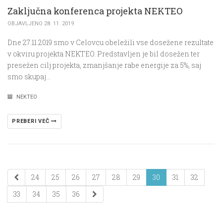
Zaključna konferenca projekta NEKTEO
OBJAVLJENO 28. 11. 2019
Dne 27.11.2019 smo v Celovcu obeležili vse dosežene rezultate
v okviru projekta NEKTEO. Predstavljen je bil dosežen ter
presežen cilj projekta, zmanjšanje rabe energije za 5%, saj
smo skupaj…
NEKTEO
PREBERI VEČ
24
25
26
27
28
29
30
31
32
33
34
35
36