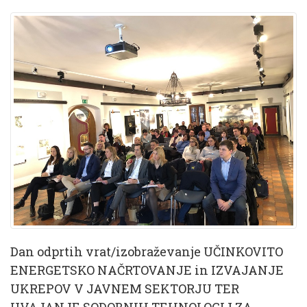
Dan odprtih vrat/izobraževanje UČINKOVITO
ENERGETSKO NAČRTOVANJE in IZVAJANJE
UKREPOV V JAVNEM SEKTORJU TER
UVAJANJE SODOBNIH TEHNOLOGIJ ZA