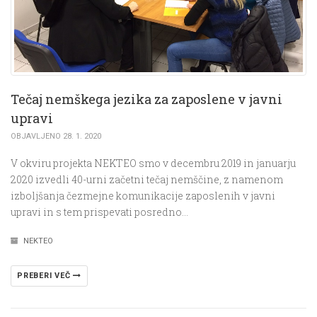
Tečaj nemškega jezika za zaposlene v javni
upravi
OBJAVLJENO 28. 1. 2020
V okviru projekta NEKTEO smo v decembru 2019 in januarju
2020 izvedli 40-urni začetni tečaj nemščine, z namenom
izboljšanja čezmejne komunikacije zaposlenih v javni
upravi in s tem prispevati posredno…
NEKTEO
PREBERI VEČ