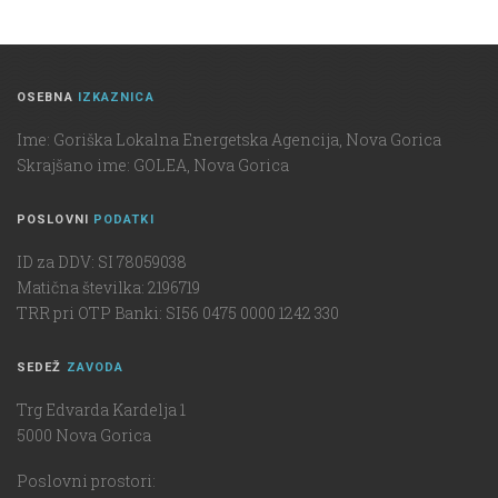
OSEBNA
IZKAZNICA
Ime: Goriška Lokalna Energetska Agencija, Nova Gorica
Skrajšano ime: GOLEA, Nova Gorica
POSLOVNI
PODATKI
ID za DDV: SI 78059038
Matična številka: 2196719
TRR pri OTP Banki: SI56 0475 0000 1242 330
SEDEŽ
ZAVODA
Trg Edvarda Kardelja 1
5000 Nova Gorica
Poslovni prostori: