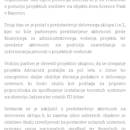
s pomočjo projektnih sredstev na objektu Area Science Park
v Bazovici.
Drugi dan se je pričel s predstavitvijo delovnega sklopa 1 in 2,
kjer so bile partnerjem predstavljene aktivnosti glede
finančnega in administrativnega vodenja projekta ter
izvedene aktivnosti na področju ozaveščanja in
informiranja javnosti o projektnih vsebinah.
Vodilni partner je obvestil projektno skupino, da se izvajanje
projekta Adriacold podaljša za pol leta, s čimer bo
omogočeno daljše obdobje zbiranja podatkov o delovanju
sistemov, ki bodo služili kot podlaga za pripravo
priporočnika za spodbujanje instalacije tovrstnih sistemov
na območju Jadrana ter ostalih EU držav.
Sestanek se je zaključil s predstavitvijo aktivnosti na
delovnem sklopu 6, ki zajema izbor ustreznih objektov in
izdelavo študij izvedljivosti za postavitev solarnih sistemov,
pripravo opisa nacionalnih spodbud ter finančnih in