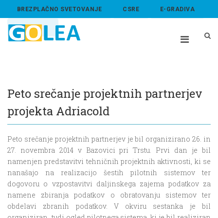
BREZPLAČNO SVETOVANJE
CSRE
E-GRADIVA
ABOUT US
Peto srečanje projektnih partnerjev
projekta Adriacold
Peto srečanje projektnih partnerjev je bil organizirano 26. in
27. novembra 2014 v Bazovici pri Trstu. Prvi dan je bil
namenjen predstavitvi tehničnih projektnih aktivnosti, ki se
nanašajo na realizacijo šestih pilotnih sistemov ter
dogovoru o vzpostavitvi daljinskega zajema podatkov za
namene zbiranja podatkov o obratovanju sistemov ter
obdelavi zbranih podatkov. V okviru sestanka je bil
organiziran tudi ogled pilotnega sistema, ki je bil realiziran