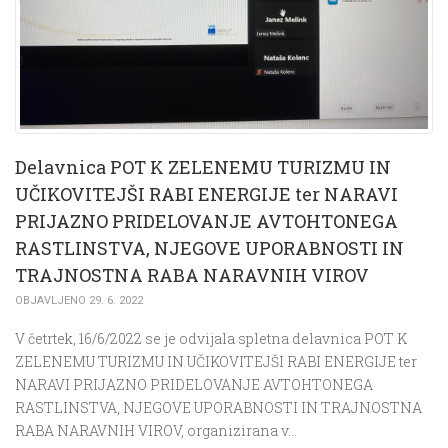
Delavnica POT K ZELENEMU TURIZMU IN
UČIKOVITEJŠI RABI ENERGIJE ter NARAVI
PRIJAZNO PRIDELOVANJE AVTOHTONEGA
RASTLINSTVA, NJEGOVE UPORABNOSTI IN
TRAJNOSTNA RABA NARAVNIH VIROV
OBJAVLJENO 29. 6. 2022
V četrtek, 16/6/2022 se je odvijala spletna delavnica POT K
ZELENEMU TURIZMU IN UČIKOVITEJŠI RABI ENERGIJE ter
NARAVI PRIJAZNO PRIDELOVANJE AVTOHTONEGA
RASTLINSTVA, NJEGOVE UPORABNOSTI IN TRAJNOSTNA
RABA NARAVNIH VIROV, organizirana v…