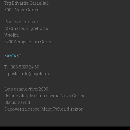
Trg Edvarda Kardelja 1
5000 Nova Gorica
Poslovni prostori:
Mednarodni prehod 6
Vrtojba
5290 Šempeter pri Gorici
KONTAKT
T: +386 5 393 24 60
e-pošta: info(at)golea.si
Leto ustanovitve: 2006
Ustanovitelj: Mestna občina Nova Gorica
Status: zavod
Odgovorna oseba: Matej Pahor, direktor