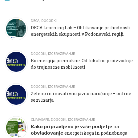
DECA
,
DOGODKI
DECA Learning Lab – Oblikovanje prihodnosti
energetskih skupnosti v Podonavski regiji
DOGODKI
,
IZOBRAŽEVANJE
Ko energija premakne: Od lokalne proizvodnje
do trajnostne mobilnosti
DOGODKI
,
IZOBRAŽEVANJE
Zeleno in inovativno javno naročanje – online
seminarja
CLIMASAFE
,
DOGODKI
,
IZOBRAŽEVANJE
𝗞𝗮𝗸𝗼 𝗽𝗿𝗶𝗽𝗿𝗮𝘃𝗹𝗷𝗲𝗻𝗼 𝗷𝗲 𝘃𝗮š𝗲 𝗽𝗼𝗱𝗷𝗲𝘁𝗷𝗲 na
𝗼𝗯𝘃𝗹𝗮𝗱𝗼𝘃𝗮𝗻𝗷𝗲 energetskega in podnebnega