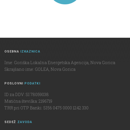
OSEBNA
IZKAZNICA
Ime: Goriška Lokalna Energetska Agencija, Nova Gorica
Skrajšano ime: GOLEA, Nova Gorica
POSLOVNI
PODATKI
ID za DDV: SI 78059038
Matična številka: 2196719
TRR pri OTP Banki: SI56 0475 0000 1242 330
SEDEŽ
ZAVODA