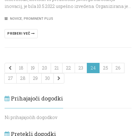
inovacij, je bila 10.5.2022 uspešno izvedena. Organizirana je…
NOVICE
,
PROMINENT PLUS
PREBERI VEČ
18
19
20
21
22
23
24
25
26
27
28
29
30
Prihajajoči dogodki
Ni prihajajočih dogodkov
Pretekli dogodki