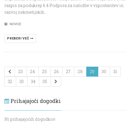
razpis za podukrep 6.4 Podpora za naložbe v vzpostavitev in
razvoj nekmetijskih…
NOVICE
PREBERI VEČ
23
24
25
26
27
28
29
30
31
32
33
34
35
Prihajajoči dogodki
Ni prihajajočih dogodkov