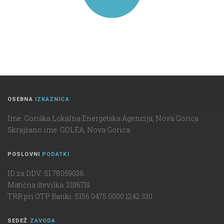
OSEBNA
IZKAZNICA
Ime: Goriška Lokalna Energetska Agencija, Nova Gorica
Skrajšano ime: GOLEA, Nova Gorica
POSLOVNI
PODATKI
ID za DDV: SI 78059038
Matična številka: 2196719
TRR pri OTP Banki: SI56 0475 0000 1242 330
SEDEŽ
ZAVODA