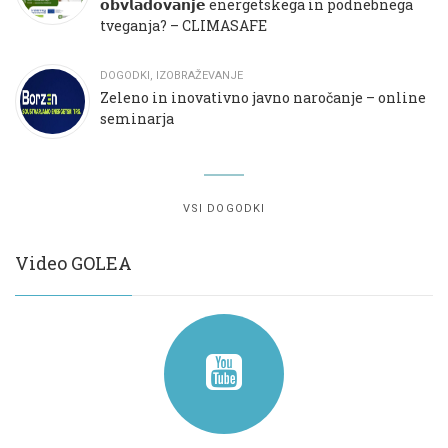
𝗼𝗯𝘃𝗹𝗮𝗱𝗼𝘃𝗮𝗻𝗷𝗲 energetskega in podnebnega
tveganja? – CLIMASAFE
DOGODKI
,
IZOBRAŽEVANJE
Zeleno in inovativno javno naročanje – online
seminarja
VSI DOGODKI
Video GOLEA