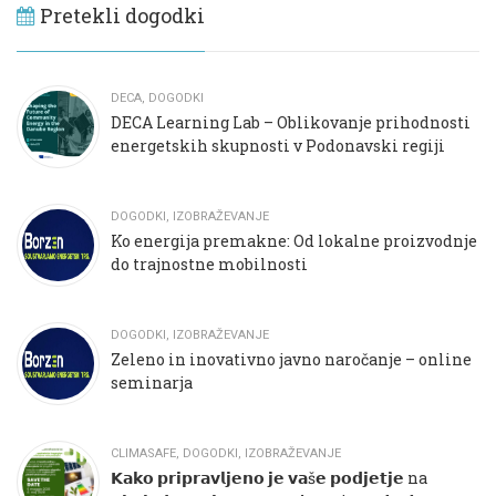
Pretekli dogodki
DECA
,
DOGODKI
DECA Learning Lab – Oblikovanje prihodnosti
energetskih skupnosti v Podonavski regiji
DOGODKI
,
IZOBRAŽEVANJE
Ko energija premakne: Od lokalne proizvodnje
do trajnostne mobilnosti
DOGODKI
,
IZOBRAŽEVANJE
Zeleno in inovativno javno naročanje – online
seminarja
CLIMASAFE
,
DOGODKI
,
IZOBRAŽEVANJE
𝗞𝗮𝗸𝗼 𝗽𝗿𝗶𝗽𝗿𝗮𝘃𝗹𝗷𝗲𝗻𝗼 𝗷𝗲 𝘃𝗮š𝗲 𝗽𝗼𝗱𝗷𝗲𝘁𝗷𝗲 na