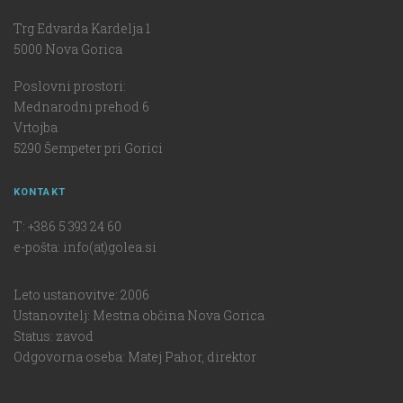
Trg Edvarda Kardelja 1
5000 Nova Gorica
Poslovni prostori:
Mednarodni prehod 6
Vrtojba
5290 Šempeter pri Gorici
KONTAKT
T: +386 5 393 24 60
e-pošta: info(at)golea.si
Leto ustanovitve: 2006
Ustanovitelj: Mestna občina Nova Gorica
Status: zavod
Odgovorna oseba: Matej Pahor, direktor