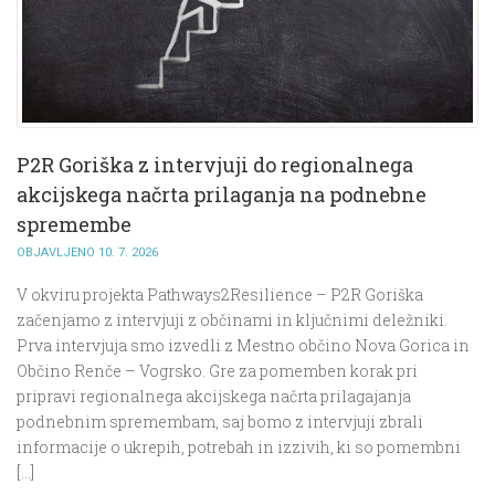
P2R Goriška z intervjuji do regionalnega
akcijskega načrta prilaganja na podnebne
spremembe
OBJAVLJENO 10. 7. 2026
V okviru projekta Pathways2Resilience – P2R Goriška
začenjamo z intervjuji z občinami in ključnimi deležniki.
Prva intervjuja smo izvedli z Mestno občino Nova Gorica in
Občino Renče – Vogrsko. Gre za pomemben korak pri
pripravi regionalnega akcijskega načrta prilagajanja
podnebnim spremembam, saj bomo z intervjuji zbrali
informacije o ukrepih, potrebah in izzivih, ki so pomembni
[…]