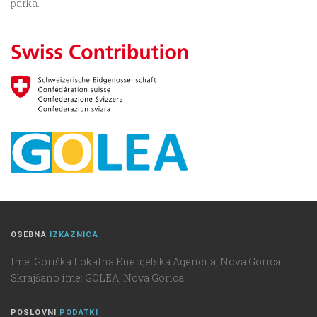
parka.
OSEBNA
IZKAZNICA
Ime: Goriška Lokalna Energetska Agencija, Nova Gorica
Skrajšano ime: GOLEA, Nova Gorica
POSLOVNI
PODATKI