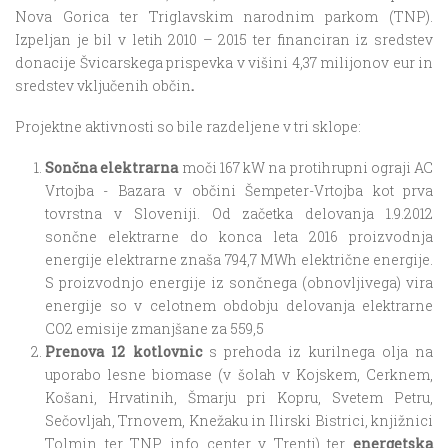
Nova Gorica ter Triglavskim narodnim parkom (TNP).
Izpeljan je bil v letih 2010 – 2015 ter financiran iz sredstev
donacije Švicarskega prispevka v višini 4,37 milijonov eur in
sredstev vključenih občin
.
Projektne aktivnosti so bile razdeljene v tri sklope:
Sončna elektrarna
moči 167 kW na protihrupni ograji AC
Vrtojba - Bazara v občini Šempeter-Vrtojba kot prva
tovrstna v Sloveniji. Od začetka delovanja 1.9.2012
sončne elektrarne do konca leta 2016 proizvodnja
energije elektrarne znaša 794,7 MWh električne energije.
S proizvodnjo energije iz sončnega (obnovljivega) vira
energije so v celotnem obdobju delovanja elektrarne
CO2 emisije zmanjšane za 559,5
Prenova 12 kotlovnic
s prehoda iz kurilnega olja na
uporabo lesne biomase (v šolah v Kojskem, Cerknem,
Košani, Hrvatinih, Šmarju pri Kopru, Svetem Petru,
Sečovljah, Trnovem, Knežaku in Ilirski Bistrici, knjižnici
Tolmin ter TNP info center v Trenti) ter
energetska