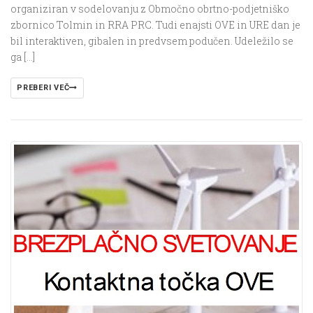
organiziran v sodelovanju z Območno obrtno-podjetniško
zbornico Tolmin in RRA PRC. Tudi enajsti OVE in URE dan je
bil interaktiven, gibalen in predvsem podučen. Udeležilo se
ga […]
PREBERI VEČ