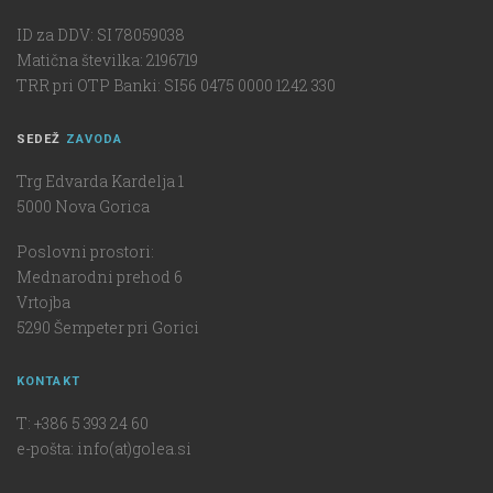
ID za DDV: SI 78059038
Matična številka: 2196719
TRR pri OTP Banki: SI56 0475 0000 1242 330
SEDEŽ
ZAVODA
Trg Edvarda Kardelja 1
5000 Nova Gorica
Poslovni prostori:
Mednarodni prehod 6
Vrtojba
5290 Šempeter pri Gorici
KONTAKT
T: +386 5 393 24 60
e-pošta: info(at)golea.si