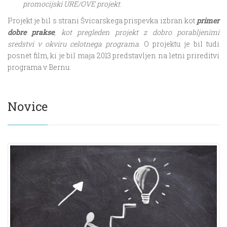
promocijski URE/OVE projekt
.
Projekt je bil s strani Švicarskega prispevka izbran kot
primer
dobre prakse
, kot pregleden projekt z dobro porabljenimi
sredstvi v okviru celotnega programa
. O projektu je bil tudi
posnet film, ki je bil maja 2013 predstavljen na letni prireditvi
programa v Bernu.
Novice