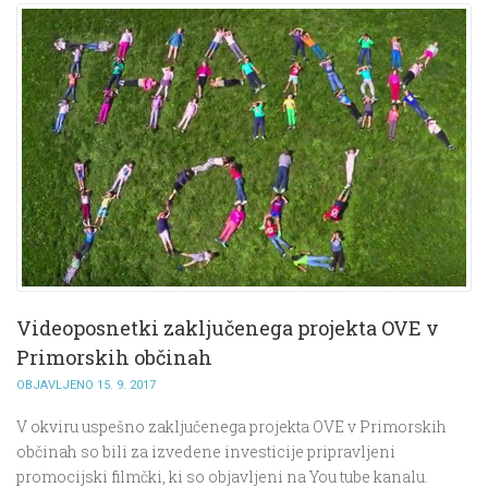
Videoposnetki zaključenega projekta OVE v
Primorskih občinah
OBJAVLJENO 15. 9. 2017
V okviru uspešno zaključenega projekta OVE v Primorskih
občinah so bili za izvedene investicije pripravljeni
promocijski filmčki, ki so objavljeni na You tube kanalu.