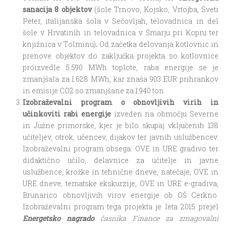
sanacija 8 objektov
(šole Trnovo, Kojsko, Vrtojba, Sveti
Peter, italijanska šola v Sečovljah, telovadnica in del
šole v Hrvatinih in telovadnica v Šmarju pri Kopru ter
knjižnica v Tolminu)
.
Od začetka delovanja kotlovnic in
prenove objektov do zaključka projekta so kotlovnice
proizvedle 5.590 MWh toplote, raba energije se je
zmanjšala za 1.628 MWh, kar znaša 903 EUR prihrankov
in emisije CO2 so zmanjšane za 1.940 ton.
Izobraževalni program o obnovljivih virih in
učinkoviti rabi energije
izveden na območju Severne
in Južne primorske, kjer je bilo skupaj vključenih 138
učiteljev, otrok, učencev, dijakov ter javnih uslužbencev.
Izobraževalni program obsega: OVE in URE gradivo ter
didaktično učilo, delavnice za učitelje in javne
uslužbence, krožke in tehnične dneve, natečaje, OVE in
URE dneve, tematske ekskurzije, OVE in URE e-gradiva,
Brunarico obnovljivih virov energije ob OŠ Cerkno.
Izobraževalni program tega projekta je leta 2015 prejel
Energetsko nagrado
časnika Finance za zmagovalni