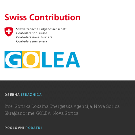
OSEBNA
IZKAZNICA
Ime: Goriška Lokalna Energetska Agencija, Nova Gorica
Skrajšano ime: GOLEA, Nova Gorica
POSLOVNI
PODATKI