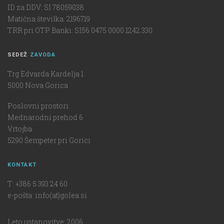
ID za DDV: SI 78059038
Matična številka: 2196719
TRR pri OTP Banki: SI56 0475 0000 1242 330
SEDEŽ
ZAVODA
Trg Edvarda Kardelja 1
5000 Nova Gorica
Poslovni prostori:
Mednarodni prehod 6
Vrtojba
5290 Šempeter pri Gorici
KONTAKT
T: +386 5 393 24 60
e-pošta: info(at)golea.si
Leto ustanovitve: 2006