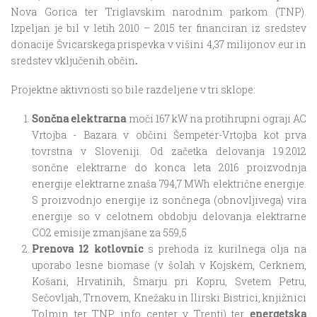
Nova Gorica ter Triglavskim narodnim parkom (TNP).
Izpeljan je bil v letih 2010 – 2015 ter financiran iz sredstev
donacije Švicarskega prispevka v višini 4,37 milijonov eur in
sredstev vključenih občin
.
Projektne aktivnosti so bile razdeljene v tri sklope:
Sončna elektrarna
moči 167 kW na protihrupni ograji AC
Vrtojba - Bazara v občini Šempeter-Vrtojba kot prva
tovrstna v Sloveniji. Od začetka delovanja 1.9.2012
sončne elektrarne do konca leta 2016 proizvodnja
energije elektrarne znaša 794,7 MWh električne energije.
S proizvodnjo energije iz sončnega (obnovljivega) vira
energije so v celotnem obdobju delovanja elektrarne
CO2 emisije zmanjšane za 559,5
Prenova 12 kotlovnic
s prehoda iz kurilnega olja na
uporabo lesne biomase (v šolah v Kojskem, Cerknem,
Košani, Hrvatinih, Šmarju pri Kopru, Svetem Petru,
Sečovljah, Trnovem, Knežaku in Ilirski Bistrici, knjižnici
Tolmin ter TNP info center v Trenti) ter
energetska