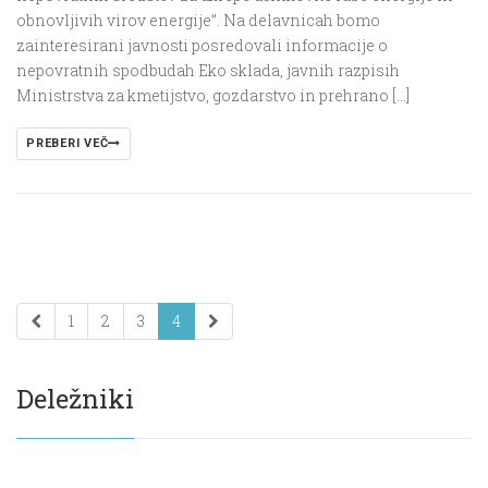
obnovljivih virov energije”. Na delavnicah bomo
zainteresirani javnosti posredovali informacije o
nepovratnih spodbudah Eko sklada, javnih razpisih
Ministrstva za kmetijstvo, gozdarstvo in prehrano […]
PREBERI VEČ
1
2
3
4
Deležniki