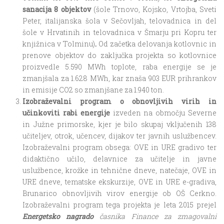
sanacija 8 objektov
(šole Trnovo, Kojsko, Vrtojba, Sveti
Peter, italijanska šola v Sečovljah, telovadnica in del
šole v Hrvatinih in telovadnica v Šmarju pri Kopru ter
knjižnica v Tolminu)
.
Od začetka delovanja kotlovnic in
prenove objektov do zaključka projekta so kotlovnice
proizvedle 5.590 MWh toplote, raba energije se je
zmanjšala za 1.628 MWh, kar znaša 903 EUR prihrankov
in emisije CO2 so zmanjšane za 1.940 ton.
Izobraževalni program o obnovljivih virih in
učinkoviti rabi energije
izveden na območju Severne
in Južne primorske, kjer je bilo skupaj vključenih 138
učiteljev, otrok, učencev, dijakov ter javnih uslužbencev.
Izobraževalni program obsega: OVE in URE gradivo ter
didaktično učilo, delavnice za učitelje in javne
uslužbence, krožke in tehnične dneve, natečaje, OVE in
URE dneve, tematske ekskurzije, OVE in URE e-gradiva,
Brunarico obnovljivih virov energije ob OŠ Cerkno.
Izobraževalni program tega projekta je leta 2015 prejel
Energetsko nagrado
časnika Finance za zmagovalni