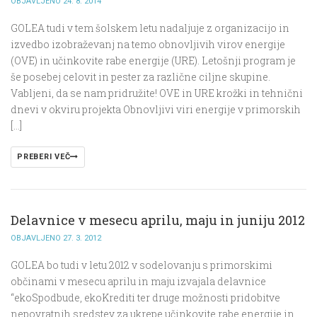
OBJAVLJENO 24. 8. 2014
GOLEA tudi v tem šolskem letu nadaljuje z organizacijo in
izvedbo izobraževanj na temo obnovljivih virov energije
(OVE) in učinkovite rabe energije (URE). Letošnji program je
še posebej celovit in pester za različne ciljne skupine.
Vabljeni, da se nam pridružite! OVE in URE krožki in tehnični
dnevi v okviru projekta Obnovljivi viri energije v primorskih
[…]
PREBERI VEČ
Delavnice v mesecu aprilu, maju in juniju 2012
OBJAVLJENO 27. 3. 2012
GOLEA bo tudi v letu 2012 v sodelovanju s primorskimi
občinami v mesecu aprilu in maju izvajala delavnice
“ekoSpodbude, ekoKrediti ter druge možnosti pridobitve
nepovratnih sredstev za ukrepe učinkovite rabe energije in